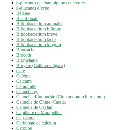
β-glucanes de champignons et levures
β-glucanes d’orge
Bétaïne
Bicarbonate
Bifidobacterium animalis
Bifidobacterium bifidum
Bifidobacterium breve
Bifidobacterium lactis
Bifidobacterium longum
Bourrache
Brocolis
Bromélaïne
Bruyère (Calluna vulgaris)
Café
Caféine
Calcium
Camomille
Canneberge
Cannelle d’Indonésie (Cinnamomum burmannii)
Cannelle de Chine (Cassia)
Cannelle de Ceylan
Capillaire de Montpellier
Capsicum
Carbonate de calcium
Caroube