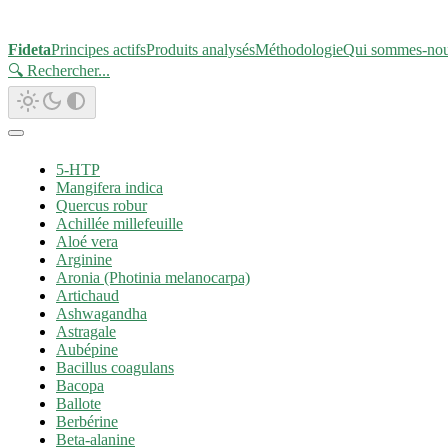
Fideta
Principes actifs
Produits analysés
Méthodologie
Qui sommes-no
🔍 Rechercher
...
5-HTP
Mangifera indica
Quercus robur
Achillée millefeuille
Aloé vera
Arginine
Aronia (Photinia melanocarpa)
Artichaud
Ashwagandha
Astragale
Aubépine
Bacillus coagulans
Bacopa
Ballote
Berbérine
Beta-alanine