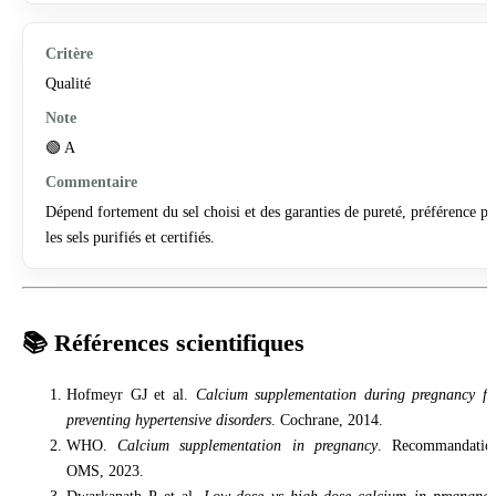
Qualité
🟢 A
Dépend fortement du sel choisi et des garanties de pureté, préférence p
les sels purifiés et certifiés.
📚 Références scientifiques
Hofmeyr GJ et al.
Calcium supplementation during pregnancy fo
preventing hypertensive disorders
. Cochrane, 2014.
WHO.
Calcium supplementation in pregnancy
. Recommandatio
OMS, 2023.
Dwarkanath P et al.
Low-dose vs high-dose calcium in pregnanc