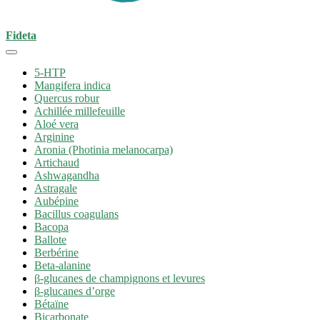
Fideta
5-HTP
Mangifera indica
Quercus robur
Achillée millefeuille
Aloé vera
Arginine
Aronia (Photinia melanocarpa)
Artichaud
Ashwagandha
Astragale
Aubépine
Bacillus coagulans
Bacopa
Ballote
Berbérine
Beta-alanine
β-glucanes de champignons et levures
β-glucanes d’orge
Bétaïne
Bicarbonate