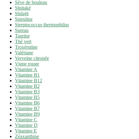
Sève de bouleau
Shiitaké
Shilajit
Spiruline
Streptococcus thermophilus
Sureau
Taurine
Thé vert
Troxérutine
Valériane
Verveine citronée
Vigne rouge
Vitamine A
Vitamine B1
Vitamine B12
Vitamine B2
Vitamine B3
Vitamine B5
Vitamine B6
Vitamine B7
Vitamine B9
Vitamine C
Vitamine D
Vitamine E
Zéaxanthine