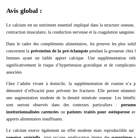
Avis global :
Le calcium est un nutriment essentiel impliqué dans la structure osseuse, l
contraction musculaire, la conduction nerveuse et la coagulation sanguine.
Dans le cadre des compléments alimentaires, les preuves les plus solide
concernent la
prévention de la pré-éclampsie
pendant la grossesse chez le
femmes ayant un faible apport calcique. Une supplémentation rédui
significativement le risque d’hypertension gravidique et de complication
associées.
Chez l’adulte vivant à domicile, la supplémentation de routine n’a pa
démontré d’efficacité pour prévenir les fractures. Elle permet néanmoin
une augmentation modeste de la densité minérale osseuse. Les bénéfice
sont surtout observés dans des contextes particuliers :
personne
institutionnalisées carencées
ou
patients traités pour ostéoporose
ave
apports alimentaires insuffisants.
Le calcium exerce également un effet modeste mais reproductible sur l
pression artérielle
, ainsi qu’une amélioration légère des
symptômes d