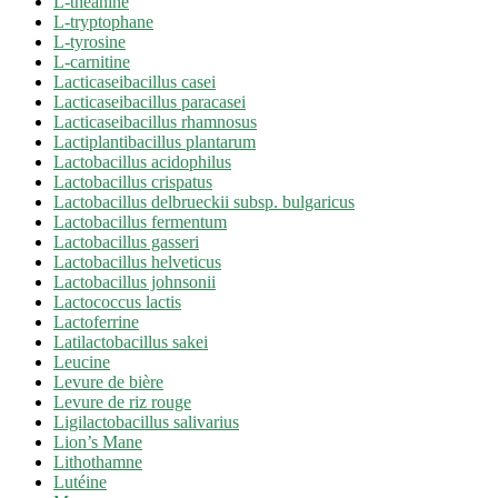
L-théanine
L-tryptophane
L-tyrosine
L-carnitine
Lacticaseibacillus casei
Lacticaseibacillus paracasei
Lacticaseibacillus rhamnosus
Lactiplantibacillus plantarum
Lactobacillus acidophilus
Lactobacillus crispatus
Lactobacillus delbrueckii subsp. bulgaricus
Lactobacillus fermentum
Lactobacillus gasseri
Lactobacillus helveticus
Lactobacillus johnsonii
Lactococcus lactis
Lactoferrine
Latilactobacillus sakei
Leucine
Levure de bière
Levure de riz rouge
Ligilactobacillus salivarius
Lion’s Mane
Lithothamne
Lutéine