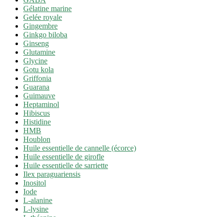
Gélatine marine
Gelée royale
Gingembre
Ginkgo biloba
Ginseng
Glutamine
Glycine
Gotu kola
Griffonia
Guarana
Guimauve
Heptaminol
Hibiscus
Histidine
HMB
Houblon
Huile essentielle de cannelle (écorce)
Huile essentielle de girofle
Huile essentielle de sarriette
Ilex paraguariensis
Inositol
Iode
L-alanine
L-lysine