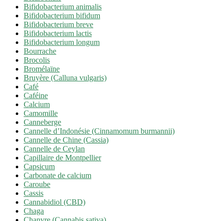
Bifidobacterium animalis
Bifidobacterium bifidum
Bifidobacterium breve
Bifidobacterium lactis
Bifidobacterium longum
Bourrache
Brocolis
Bromélaïne
Bruyère (Calluna vulgaris)
Café
Caféine
Calcium
Camomille
Canneberge
Cannelle d’Indonésie (Cinnamomum burmannii)
Cannelle de Chine (Cassia)
Cannelle de Ceylan
Capillaire de Montpellier
Capsicum
Carbonate de calcium
Caroube
Cassis
Cannabidiol (CBD)
Chaga
Chanvre (Cannabis sativa)