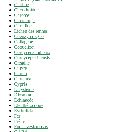
Choline
Chondroitine
Chrome
Cimicifuga
Citrulline
Lichen des rennes
Coenzyme Q10
Collagène
Coquelicot
Cordyceps militaris
Cordyceps sinensis
Créatine
Cuivre
Cumin
Curcuma
Cyprès
L-cystéine
Diosmine
Échinacée
Eleuthérocoque
Escholtzia
Fer
Frêne
Fucus vesiculosus
GABA