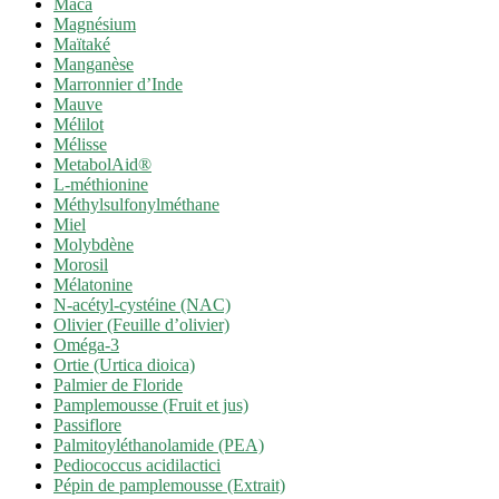
Maca
Magnésium
Maïtaké
Manganèse
Marronnier d’Inde
Mauve
Mélilot
Mélisse
MetabolAid®
L-méthionine
Méthylsulfonylméthane
Miel
Molybdène
Morosil
Mélatonine
N-acétyl-cystéine (NAC)
Olivier (Feuille d’olivier)
Oméga-3
Ortie (Urtica dioica)
Palmier de Floride
Pamplemousse (Fruit et jus)
Passiflore
Palmitoyléthanolamide (PEA)
Pediococcus acidilactici
Pépin de pamplemousse (Extrait)