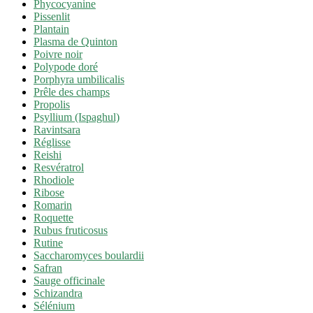
Phycocyanine
Pissenlit
Plantain
Plasma de Quinton
Poivre noir
Polypode doré
Porphyra umbilicalis
Prêle des champs
Propolis
Psyllium (Ispaghul)
Ravintsara
Réglisse
Reishi
Resvératrol
Rhodiole
Ribose
Romarin
Roquette
Rubus fruticosus
Rutine
Saccharomyces boulardii
Safran
Sauge officinale
Schizandra
Sélénium