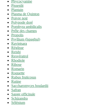
Phycocyanine
Pissenlit
Plantain
Plasma de Quinton
Poivre noir
Polypode doré
Porphyra umbilicalis
Prêle des champs
Propolis
Psyllium (Ispaghul)
Ravintsara
Réglisse
Reishi
Resvératrol
Rhodiole
Ribose
Romarin
Roquette
Rubus fruticosus
Rutine
Saccharomyces boulardii
Safran
Sauge officinale
Schizandra
Sélénium