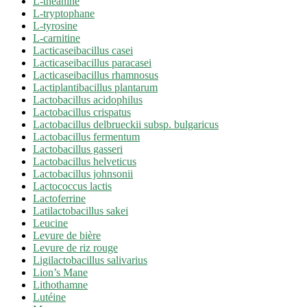
L-théanine
L-tryptophane
L-tyrosine
L-carnitine
Lacticaseibacillus casei
Lacticaseibacillus paracasei
Lacticaseibacillus rhamnosus
Lactiplantibacillus plantarum
Lactobacillus acidophilus
Lactobacillus crispatus
Lactobacillus delbrueckii subsp. bulgaricus
Lactobacillus fermentum
Lactobacillus gasseri
Lactobacillus helveticus
Lactobacillus johnsonii
Lactococcus lactis
Lactoferrine
Latilactobacillus sakei
Leucine
Levure de bière
Levure de riz rouge
Ligilactobacillus salivarius
Lion’s Mane
Lithothamne
Lutéine