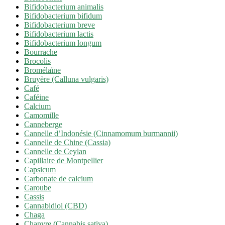
Bifidobacterium animalis
Bifidobacterium bifidum
Bifidobacterium breve
Bifidobacterium lactis
Bifidobacterium longum
Bourrache
Brocolis
Bromélaïne
Bruyère (Calluna vulgaris)
Café
Caféine
Calcium
Camomille
Canneberge
Cannelle d’Indonésie (Cinnamomum burmannii)
Cannelle de Chine (Cassia)
Cannelle de Ceylan
Capillaire de Montpellier
Capsicum
Carbonate de calcium
Caroube
Cassis
Cannabidiol (CBD)
Chaga
Chanvre (Cannabis sativa)