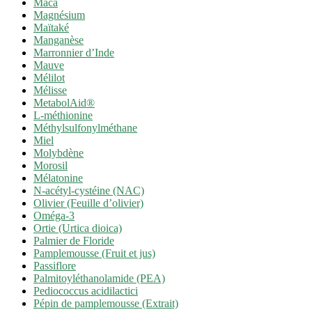
Maca
Magnésium
Maïtaké
Manganèse
Marronnier d’Inde
Mauve
Mélilot
Mélisse
MetabolAid®
L-méthionine
Méthylsulfonylméthane
Miel
Molybdène
Morosil
Mélatonine
N-acétyl-cystéine (NAC)
Olivier (Feuille d’olivier)
Oméga-3
Ortie (Urtica dioica)
Palmier de Floride
Pamplemousse (Fruit et jus)
Passiflore
Palmitoyléthanolamide (PEA)
Pediococcus acidilactici
Pépin de pamplemousse (Extrait)