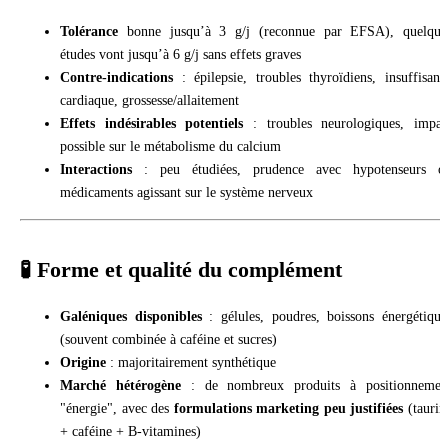
Tolérance
bonne jusqu’à 3 g/j (reconnue par EFSA), quelque
études vont jusqu’à 6 g/j sans effets graves
Contre-indications
: épilepsie, troubles thyroïdiens, insuffisanc
cardiaque, grossesse/allaitement
Effets indésirables potentiels
: troubles neurologiques, impac
possible sur le métabolisme du calcium
Interactions
: peu étudiées, prudence avec hypotenseurs o
médicaments agissant sur le système nerveux
🧪 Forme et qualité du complément
Galéniques disponibles
: gélules, poudres, boissons énergétique
(souvent combinée à caféine et sucres)
Origine
: majoritairement synthétique
Marché hétérogène
: de nombreux produits à positionnemen
"énergie", avec des
formulations marketing peu justifiées
(taurin
+ caféine + B-vitamines)