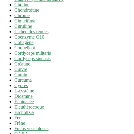
Choline
Chondroitine
Chrome
Cimicifuga
Citrulline
Lichen des rennes
Coenzyme Q10
Collagène
Coquelicot
Cordyceps militaris
Cordyceps sinensis
Créatine
Cuivre
Cumin
Curcuma
Cyprès
L-cystéine
Diosmine
Échinacée
Eleuthérocoque
Escholtzia
Fer
Frêne
Fucus vesiculosus
GABA