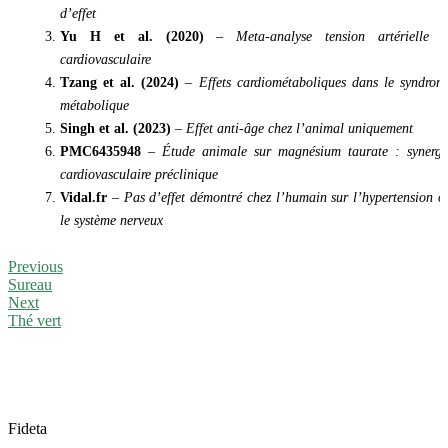
d’effet
Yu H et al. (2020)
–
Meta-analyse tension artérielle e
cardiovasculaire
Tzang et al. (2024)
–
Effets cardiométaboliques dans le syndrom
métabolique
Singh et al. (2023)
–
Effet anti-âge chez l’animal uniquement
PMC6435948
–
Étude animale sur magnésium taurate : synergi
cardiovasculaire préclinique
Vidal.fr
–
Pas d’effet démontré chez l’humain sur l’hypertension o
le système nerveux
Previous
Sureau
Next
Thé vert
Fideta