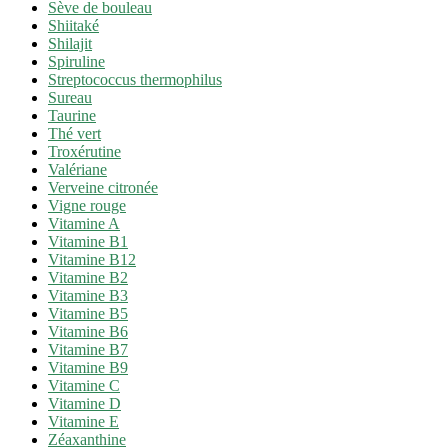
Sève de bouleau
Shiitaké
Shilajit
Spiruline
Streptococcus thermophilus
Sureau
Taurine
Thé vert
Troxérutine
Valériane
Verveine citronée
Vigne rouge
Vitamine A
Vitamine B1
Vitamine B12
Vitamine B2
Vitamine B3
Vitamine B5
Vitamine B6
Vitamine B7
Vitamine B9
Vitamine C
Vitamine D
Vitamine E
Zéaxanthine