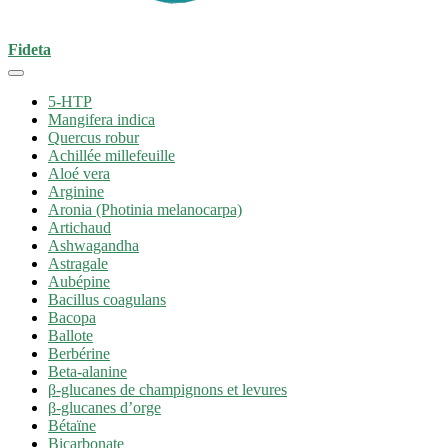
Fideta
5-HTP
Mangifera indica
Quercus robur
Achillée millefeuille
Aloé vera
Arginine
Aronia (Photinia melanocarpa)
Artichaud
Ashwagandha
Astragale
Aubépine
Bacillus coagulans
Bacopa
Ballote
Berbérine
Beta-alanine
β-glucanes de champignons et levures
β-glucanes d’orge
Bétaïne
Bicarbonate