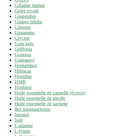
Gélatine marine
Gelée royale
Gingembre
Ginkgo biloba
Ginseng
Glutamine
Glycine
Gotu kola
Griffonia
Guarana
Guimauve
Heptaminol
Hibiscus
Histidine
HMB
Houblon
Huile essentielle de cannelle (écorce)
Huile essentielle de girofle
Huile essentielle de sarriette
Ilex paraguariensis
Inositol
Iode
L-alanine
L-lysine