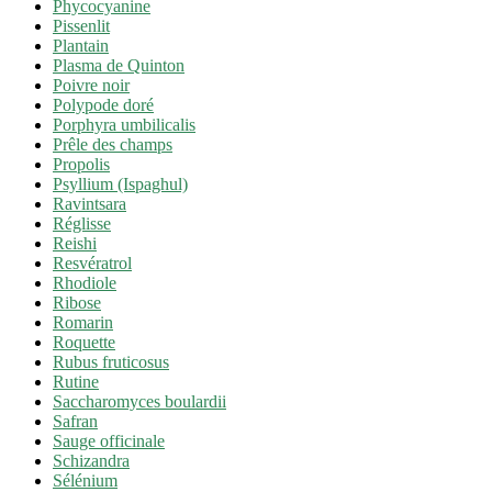
Phycocyanine
Pissenlit
Plantain
Plasma de Quinton
Poivre noir
Polypode doré
Porphyra umbilicalis
Prêle des champs
Propolis
Psyllium (Ispaghul)
Ravintsara
Réglisse
Reishi
Resvératrol
Rhodiole
Ribose
Romarin
Roquette
Rubus fruticosus
Rutine
Saccharomyces boulardii
Safran
Sauge officinale
Schizandra
Sélénium