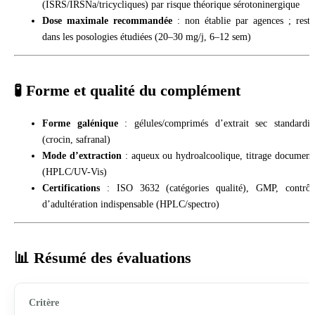
(ISRS/IRSNa/tricycliques) par risque théorique sérotoninergique
Dose maximale recommandée
: non établie par agences ; reste
dans les posologies étudiées (20–30 mg/j, 6–12 sem)
🧪 Forme et qualité du complément
Forme galénique
: gélules/comprimés d’extrait sec standardis
(crocin, safranal)
Mode d’extraction
: aqueux ou hydroalcoolique, titrage document
(HPLC/UV-Vis)
Certifications
: ISO 3632 (catégories qualité), GMP, contrôl
d’adultération indispensable (HPLC/spectro)
📊 Résumé des évaluations