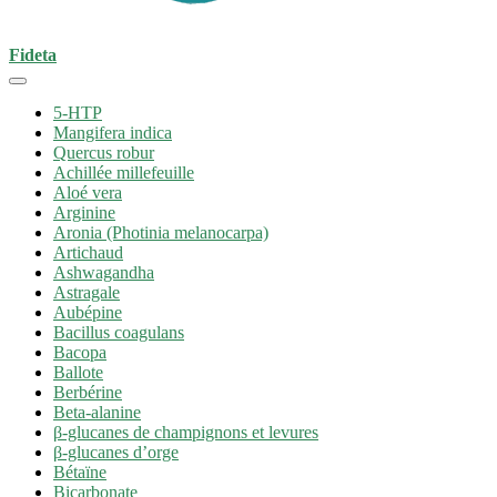
Fideta
5-HTP
Mangifera indica
Quercus robur
Achillée millefeuille
Aloé vera
Arginine
Aronia (Photinia melanocarpa)
Artichaud
Ashwagandha
Astragale
Aubépine
Bacillus coagulans
Bacopa
Ballote
Berbérine
Beta-alanine
β-glucanes de champignons et levures
β-glucanes d’orge
Bétaïne
Bicarbonate