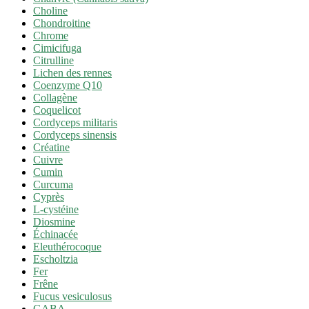
Choline
Chondroitine
Chrome
Cimicifuga
Citrulline
Lichen des rennes
Coenzyme Q10
Collagène
Coquelicot
Cordyceps militaris
Cordyceps sinensis
Créatine
Cuivre
Cumin
Curcuma
Cyprès
L-cystéine
Diosmine
Échinacée
Eleuthérocoque
Escholtzia
Fer
Frêne
Fucus vesiculosus
GABA