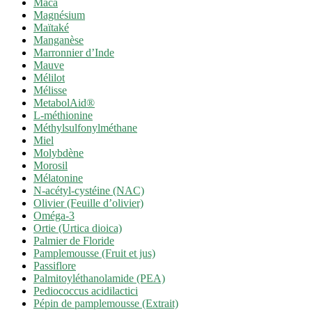
Maca
Magnésium
Maïtaké
Manganèse
Marronnier d’Inde
Mauve
Mélilot
Mélisse
MetabolAid®
L-méthionine
Méthylsulfonylméthane
Miel
Molybdène
Morosil
Mélatonine
N-acétyl-cystéine (NAC)
Olivier (Feuille d’olivier)
Oméga-3
Ortie (Urtica dioica)
Palmier de Floride
Pamplemousse (Fruit et jus)
Passiflore
Palmitoyléthanolamide (PEA)
Pediococcus acidilactici
Pépin de pamplemousse (Extrait)