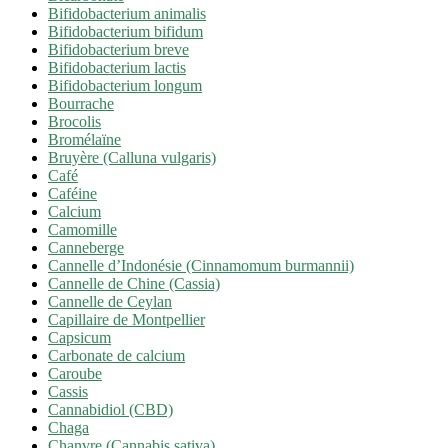
Bifidobacterium animalis
Bifidobacterium bifidum
Bifidobacterium breve
Bifidobacterium lactis
Bifidobacterium longum
Bourrache
Brocolis
Bromélaïne
Bruyère (Calluna vulgaris)
Café
Caféine
Calcium
Camomille
Canneberge
Cannelle d’Indonésie (Cinnamomum burmannii)
Cannelle de Chine (Cassia)
Cannelle de Ceylan
Capillaire de Montpellier
Capsicum
Carbonate de calcium
Caroube
Cassis
Cannabidiol (CBD)
Chaga
Chanvre (Cannabis sativa)