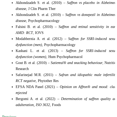
Akhondzadeh S. et al. (2010) –
Saffron vs placebo in Alzheimer’
disease
, J Clin Pharm Ther
Akhondzadeh S. et al. (2010) –
Saffron vs donepezil in Alzheimer’
disease
, Psychopharmacology
Falsini B. et al. (2010) –
Saffron and retinal sensitivity in earl
AMD: RCT
, IOVS
Modabbernia A. et al. (2012) –
Saffron for SSRI-induced sexua
dysfunction (men)
, Psychopharmacology
Kashani L. et al. (2013) –
Saffron for SSRI-induced sexua
dysfunction (women)
, Hum Psychopharmacol
Gout B. et al. (2010) –
Satiereal® and snacking behaviour
, Nutritio
Research
Safarinejad M.R. (2011) –
Safran and idiopathic male infertility
RCT negative
, Phytother Res
EFSA NDA Panel (2021) –
Opinion on Affron® and mood: clai
rejected
Bergomi A. et al. (2022) –
Determination of saffron quality an
adulteration, ISO 3632
, Foods
Previous