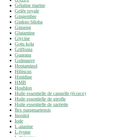
Gélatine marine
Gelée royale
Gingembre
Ginkgo biloba
Ginseng
Glutamine
Glycine
Gotu kola
Griffonia
Guarana
Guimauve
Heptaminol
Hibiscus
Histidine
HMB
Houblon
Huile essentielle de cannelle (écorce)
Huile essentielle de girofle
Huile essentielle de sarriette
Ilex paraguariensis
Inositol
Iode
L-alanine
L-lysine