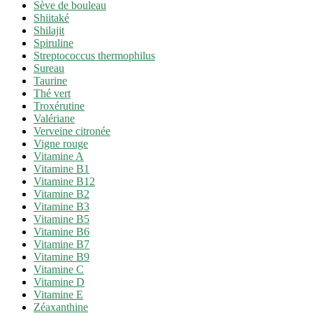
Sève de bouleau
Shiitaké
Shilajit
Spiruline
Streptococcus thermophilus
Sureau
Taurine
Thé vert
Troxérutine
Valériane
Verveine citronée
Vigne rouge
Vitamine A
Vitamine B1
Vitamine B12
Vitamine B2
Vitamine B3
Vitamine B5
Vitamine B6
Vitamine B7
Vitamine B9
Vitamine C
Vitamine D
Vitamine E
Zéaxanthine