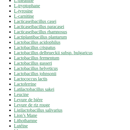
L-théanine
L-tryptophane
L-tyrosine
L-carnitine
Lacticaseibacillus casei
Lacticaseibacillus paracasei
Lacticaseibacillus rhamnosus
Lactiplantibacillus plantarum
Lactobacillus acidophilus
Lactobacillus crispatus
Lactobacillus delbrueckii subsp. bulgaricus
Lactobacillus fermentum
Lactobacillus gasseri
Lactobacillus helveticus
Lactobacillus johnsonii
Lactococcus lactis
Lactoferrine
Latilactobacillus sakei
Leucine
Levure de bière
Levure de riz rouge
Ligilactobacillus salivarius
Lion’s Mane
Lithothamne
Lutéine