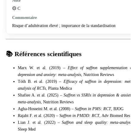
🟡 C
Risque d’adultération élevé ; importance de la standardisation
📚 Références scientifiques
Marx W. et al. (2019) –
Effect of saffron supplementation o
depression and anxiety: meta-analysis
, Nutrition Reviews
Tóth B. et al. (2019) –
Efficacy of saffron in depression: meta
analysis of RCTs
, Planta Medica
Shafiee A. et al. (2025) –
Saffron vs SSRIs in depression & anxiety
meta-analysis
, Nutrition Reviews
Agha-Hosseini M. et al. (2008) –
Saffron in PMS: RCT
, BJOG
Rajabi F. et al. (2020) –
Saffron in PMDD: RCT
, Adv Biomed Res
Lian J. et al. (2022) –
Saffron and sleep quality: meta-analysi
Sleep Med