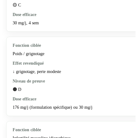
🟡 C
30 mg/j, 4 sem
Poids / grignotage
↓ grignotage, perte modeste
🟠 D
176 mg/j (formulation spécifique) ou 30 mg/j
Infertilité masculine idiopathique