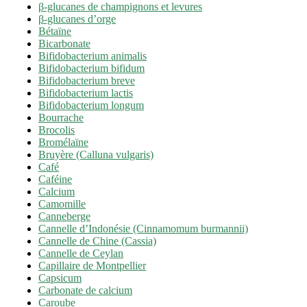
β-glucanes de champignons et levures
β-glucanes d’orge
Bétaïne
Bicarbonate
Bifidobacterium animalis
Bifidobacterium bifidum
Bifidobacterium breve
Bifidobacterium lactis
Bifidobacterium longum
Bourrache
Brocolis
Bromélaïne
Bruyère (Calluna vulgaris)
Café
Caféine
Calcium
Camomille
Canneberge
Cannelle d’Indonésie (Cinnamomum burmannii)
Cannelle de Chine (Cassia)
Cannelle de Ceylan
Capillaire de Montpellier
Capsicum
Carbonate de calcium
Caroube