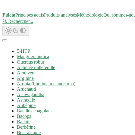
Fideta
Principes actifs
Produits analysés
Méthodologie
Qui sommes-no
🔍 Rechercher
...
5-HTP
Mangifera indica
Quercus robur
Achillée millefeuille
Aloé vera
Arginine
Aronia (Photinia melanocarpa)
Artichaud
Ashwagandha
Astragale
Aubépine
Bacillus coagulans
Bacopa
Ballote
Berbérine
Beta-alanine