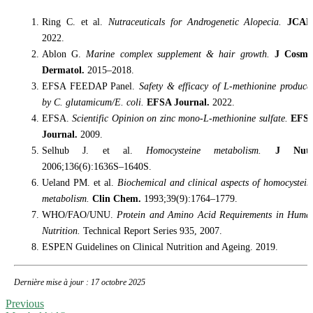
Ring C. et al.
Nutraceuticals for Androgenetic Alopecia.
JCAD
2022.
Ablon G.
Marine complex supplement & hair growth.
J Cosme
Dermatol.
2015–2018.
EFSA FEEDAP Panel.
Safety & efficacy of L-methionine produce
by C. glutamicum/E. coli.
EFSA Journal.
2022.
EFSA.
Scientific Opinion on zinc mono-L-methionine sulfate.
EFS
Journal.
2009.
Selhub J. et al.
Homocysteine metabolism.
J Nutr
2006;136(6):1636S–1640S.
Ueland PM. et al.
Biochemical and clinical aspects of homocystein
metabolism.
Clin Chem.
1993;39(9):1764–1779.
WHO/FAO/UNU.
Protein and Amino Acid Requirements in Huma
Nutrition.
Technical Report Series 935, 2007.
ESPEN Guidelines on Clinical Nutrition and Ageing. 2019.
Dernière mise à jour : 17 octobre 2025
Previous