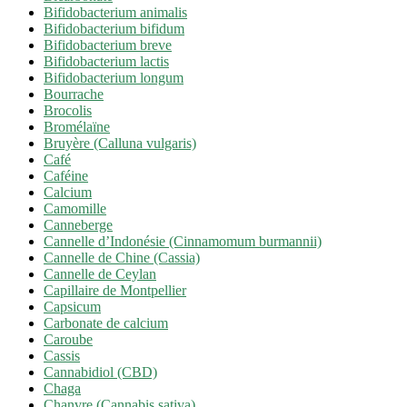
Bifidobacterium animalis
Bifidobacterium bifidum
Bifidobacterium breve
Bifidobacterium lactis
Bifidobacterium longum
Bourrache
Brocolis
Bromélaïne
Bruyère (Calluna vulgaris)
Café
Caféine
Calcium
Camomille
Canneberge
Cannelle d’Indonésie (Cinnamomum burmannii)
Cannelle de Chine (Cassia)
Cannelle de Ceylan
Capillaire de Montpellier
Capsicum
Carbonate de calcium
Caroube
Cassis
Cannabidiol (CBD)
Chaga
Chanvre (Cannabis sativa)