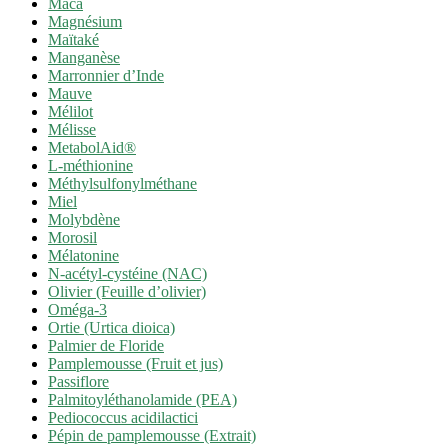
Maca
Magnésium
Maïtaké
Manganèse
Marronnier d’Inde
Mauve
Mélilot
Mélisse
MetabolAid®
L-méthionine
Méthylsulfonylméthane
Miel
Molybdène
Morosil
Mélatonine
N-acétyl-cystéine (NAC)
Olivier (Feuille d’olivier)
Oméga-3
Ortie (Urtica dioica)
Palmier de Floride
Pamplemousse (Fruit et jus)
Passiflore
Palmitoyléthanolamide (PEA)
Pediococcus acidilactici
Pépin de pamplemousse (Extrait)