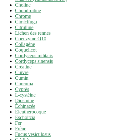
Choline
Chondroitine
Chrome
Cimicifuga
Citrulline
Lichen des rennes
Coenzyme Q10
Collagène
Coquelicot
Cordyceps militaris
Cordyceps sinensis
Créatine
Cuivre
Cumin
Curcuma
Cyprès
L-cystéine
Diosmine
Échinacée
Eleuthérocoque
Escholtzia
Fer
Frêne
Fucus vesiculosus
GABA