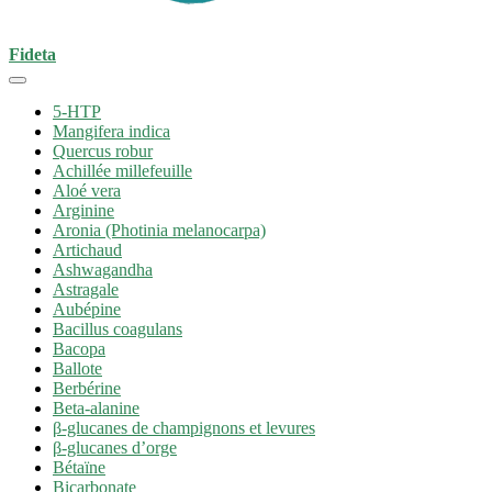
Fideta
5-HTP
Mangifera indica
Quercus robur
Achillée millefeuille
Aloé vera
Arginine
Aronia (Photinia melanocarpa)
Artichaud
Ashwagandha
Astragale
Aubépine
Bacillus coagulans
Bacopa
Ballote
Berbérine
Beta-alanine
β-glucanes de champignons et levures
β-glucanes d’orge
Bétaïne
Bicarbonate