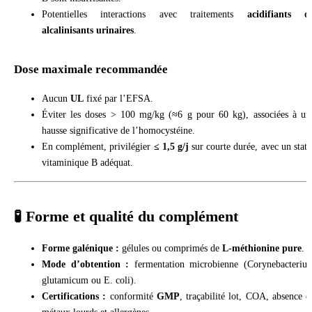
Potentielles interactions avec traitements
acidifiants o
alcalinisants urinaires
.
Dose maximale recommandée
Aucun
UL
fixé par l’EFSA.
Éviter les doses > 100 mg/kg (≈6 g pour 60 kg), associées à un
hausse significative de l’homocystéine.
En complément, privilégier
≤ 1,5 g/j
sur courte durée, avec un statu
vitaminique B adéquat.
🧪 Forme et qualité du complément
Forme galénique :
gélules ou comprimés de
L-méthionine pure
.
Mode d’obtention :
fermentation microbienne (Corynebacteriu
glutamicum ou E. coli).
Certifications :
conformité
GMP
, traçabilité lot, COA, absence d