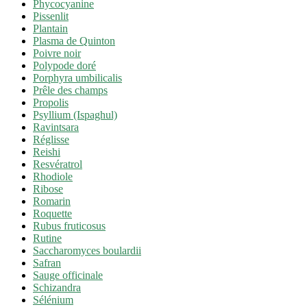
Phycocyanine
Pissenlit
Plantain
Plasma de Quinton
Poivre noir
Polypode doré
Porphyra umbilicalis
Prêle des champs
Propolis
Psyllium (Ispaghul)
Ravintsara
Réglisse
Reishi
Resvératrol
Rhodiole
Ribose
Romarin
Roquette
Rubus fruticosus
Rutine
Saccharomyces boulardii
Safran
Sauge officinale
Schizandra
Sélénium