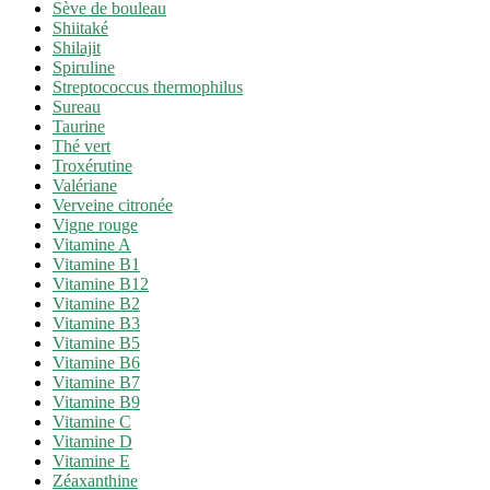
Sève de bouleau
Shiitaké
Shilajit
Spiruline
Streptococcus thermophilus
Sureau
Taurine
Thé vert
Troxérutine
Valériane
Verveine citronée
Vigne rouge
Vitamine A
Vitamine B1
Vitamine B12
Vitamine B2
Vitamine B3
Vitamine B5
Vitamine B6
Vitamine B7
Vitamine B9
Vitamine C
Vitamine D
Vitamine E
Zéaxanthine