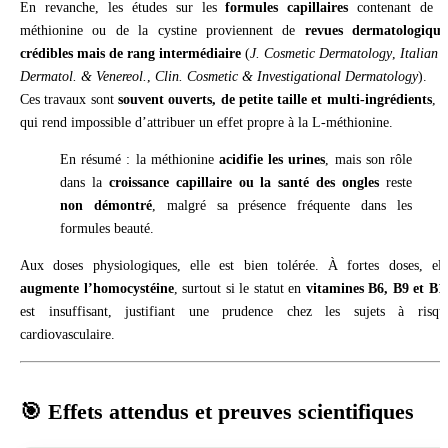
En revanche, les études sur les
formules capillaires
contenant de l
méthionine ou de la cystine proviennent de
revues dermatologique
crédibles mais de rang intermédiaire
(
J. Cosmetic Dermatology
,
Italian J
Dermatol. & Venereol.
,
Clin. Cosmetic & Investigational Dermatology
).
Ces travaux sont
souvent ouverts, de petite taille et multi-ingrédients
, c
qui rend impossible d’attribuer un effet propre à la L-méthionine.
En résumé : la méthionine
acidifie les urines
, mais son rôle
dans la
croissance capillaire ou la santé des ongles
reste
non démontré
, malgré sa présence fréquente dans les
formules beauté.
Aux doses physiologiques, elle est bien tolérée. À fortes doses, ell
augmente l’homocystéine
, surtout si le statut en
vitamines B6, B9 et B1
est insuffisant, justifiant une prudence chez les sujets à risqu
cardiovasculaire.
🎯 Effets attendus et preuves scientifiques