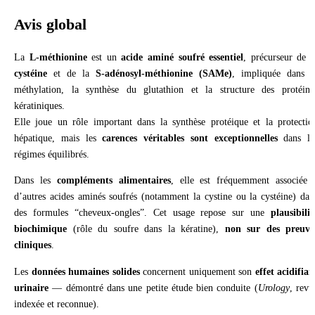
Avis global
La
L-méthionine
est un
acide aminé soufré essentiel
, précurseur de l
cystéine
et de la
S-adénosyl-méthionine (SAMe)
, impliquée dans l
méthylation, la synthèse du glutathion et la structure des protéine
kératiniques.
Elle joue un rôle important dans la synthèse protéique et la protectio
hépatique, mais les
carences véritables sont exceptionnelles
dans le
régimes équilibrés.
Dans les
compléments alimentaires
, elle est fréquemment associée 
d’autres acides aminés soufrés (notamment la cystine ou la cystéine) dan
des formules “cheveux-ongles”. Cet usage repose sur une
plausibilit
biochimique
(rôle du soufre dans la kératine),
non sur des preuve
cliniques
.
Les
données humaines solides
concernent uniquement son
effet acidifian
urinaire
— démontré dans une petite étude bien conduite (
Urology
, revu
indexée et reconnue).