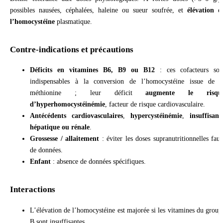
possibles nausées, céphalées, haleine ou sueur soufrée, et
élévation d
l’homocystéine
plasmatique.
Contre-indications et précautions
Déficits en vitamines B6, B9 ou B12
: ces cofacteurs son
indispensables à la conversion de l’homocystéine issue de l
méthionine ; leur déficit
augmente le risqu
d’hyperhomocystéinémie
, facteur de risque cardiovasculaire.
Antécédents cardiovasculaires
,
hypercystéinémie
,
insuffisanc
hépatique ou rénale
.
Grossesse / allaitement
: éviter les doses supranutritionnelles faut
de données.
Enfant
: absence de données spécifiques.
Interactions
L’élévation de l’homocystéine est majorée si les vitamines du group
B sont insuffisantes.