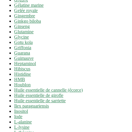
Gélatine marine
Gelée royale
Gingembre
Ginkgo biloba
Ginseng
Glutamine
Glycine
Gotu kola
Griffonia
Guarana
Guimauve
Heptaminol
Hibiscus
Histidine
HMB
Houblon
Huile essentielle de cannelle (écorce)
Huile essentielle de girofle
Huile essentielle de sarriette
Ilex paraguariensis
Inositol
Iode
L-alanine
L-lysine