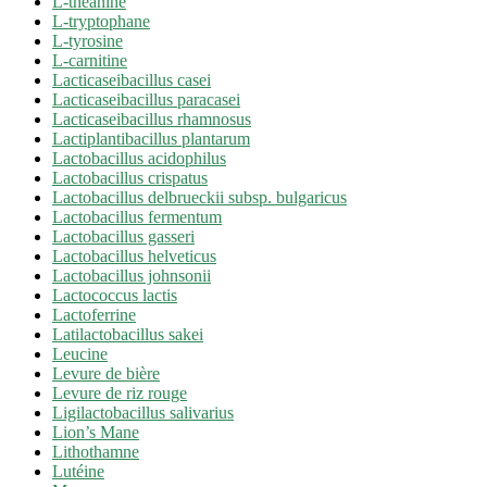
L-théanine
L-tryptophane
L-tyrosine
L-carnitine
Lacticaseibacillus casei
Lacticaseibacillus paracasei
Lacticaseibacillus rhamnosus
Lactiplantibacillus plantarum
Lactobacillus acidophilus
Lactobacillus crispatus
Lactobacillus delbrueckii subsp. bulgaricus
Lactobacillus fermentum
Lactobacillus gasseri
Lactobacillus helveticus
Lactobacillus johnsonii
Lactococcus lactis
Lactoferrine
Latilactobacillus sakei
Leucine
Levure de bière
Levure de riz rouge
Ligilactobacillus salivarius
Lion’s Mane
Lithothamne
Lutéine