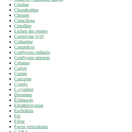
Choline
Chondroitine
Chrome
Cimicifuga
Citrulline
Lichen des rennes
Coenzyme Q10
Collagène
Coquelicot
Cordyceps militaris
Cordyceps sinensis
Créatine
Cuivre
Cumin
Curcuma
Cyprès
L-cystéine
Diosmine
Échinacée
Eleuthérocoque
Escholtzia
Fer
Frêne
Fucus vesiculosus
GABA