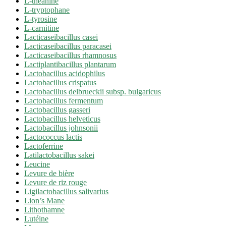
L-théanine
L-tryptophane
L-tyrosine
L-carnitine
Lacticaseibacillus casei
Lacticaseibacillus paracasei
Lacticaseibacillus rhamnosus
Lactiplantibacillus plantarum
Lactobacillus acidophilus
Lactobacillus crispatus
Lactobacillus delbrueckii subsp. bulgaricus
Lactobacillus fermentum
Lactobacillus gasseri
Lactobacillus helveticus
Lactobacillus johnsonii
Lactococcus lactis
Lactoferrine
Latilactobacillus sakei
Leucine
Levure de bière
Levure de riz rouge
Ligilactobacillus salivarius
Lion’s Mane
Lithothamne
Lutéine