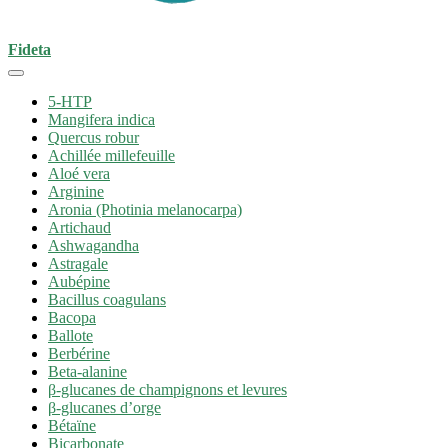
Fideta
5-HTP
Mangifera indica
Quercus robur
Achillée millefeuille
Aloé vera
Arginine
Aronia (Photinia melanocarpa)
Artichaud
Ashwagandha
Astragale
Aubépine
Bacillus coagulans
Bacopa
Ballote
Berbérine
Beta-alanine
β-glucanes de champignons et levures
β-glucanes d’orge
Bétaïne
Bicarbonate