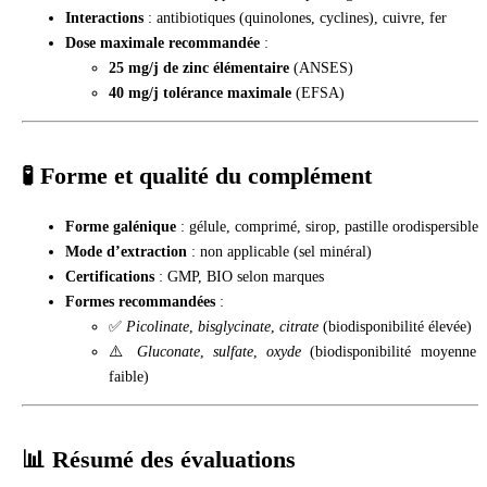
Interactions
: antibiotiques (quinolones, cyclines), cuivre, fer
Dose maximale recommandée
:
25 mg/j de zinc élémentaire
(ANSES)
40 mg/j tolérance maximale
(EFSA)
🧪 Forme et qualité du complément
Forme galénique
: gélule, comprimé, sirop, pastille orodispersible
Mode d’extraction
: non applicable (sel minéral)
Certifications
: GMP, BIO selon marques
Formes recommandées
:
✅
Picolinate
,
bisglycinate
,
citrate
(biodisponibilité élevée)
⚠️
Gluconate
,
sulfate
,
oxyde
(biodisponibilité moyenne 
faible)
📊 Résumé des évaluations