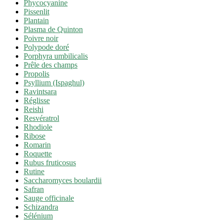
Phycocyanine
Pissenlit
Plantain
Plasma de Quinton
Poivre noir
Polypode doré
Porphyra umbilicalis
Prêle des champs
Propolis
Psyllium (Ispaghul)
Ravintsara
Réglisse
Reishi
Resvératrol
Rhodiole
Ribose
Romarin
Roquette
Rubus fruticosus
Rutine
Saccharomyces boulardii
Safran
Sauge officinale
Schizandra
Sélénium