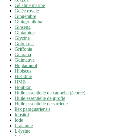
Gélatine marine
Gelée royale
Gingembre
Ginkgo biloba
Ginseng
Glutamine
Glycine
Gotu kola
Griffonia
Guarana
Guimauve
Heptaminol
Hibiscus
Histidine
HMB
Houblon
Huile essentielle de cannelle (écorce)
Huile essentielle de girofle
Huile essentielle de sarriette
Ilex paraguariensis
Inositol
Iode
L-alanine
L-lysine