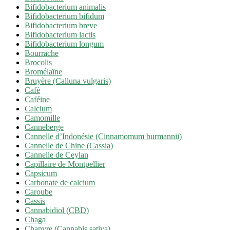
Bifidobacterium animalis
Bifidobacterium bifidum
Bifidobacterium breve
Bifidobacterium lactis
Bifidobacterium longum
Bourrache
Brocolis
Bromélaïne
Bruyère (Calluna vulgaris)
Café
Caféine
Calcium
Camomille
Canneberge
Cannelle d’Indonésie (Cinnamomum burmannii)
Cannelle de Chine (Cassia)
Cannelle de Ceylan
Capillaire de Montpellier
Capsicum
Carbonate de calcium
Caroube
Cassis
Cannabidiol (CBD)
Chaga
Chanvre (Cannabis sativa)