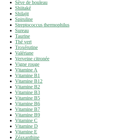
Sève de bouleau
Shiitaké
Shilajit
Spiruline
Streptococcus thermophilus
Sureau
Taurine
Thé vert
Troxérutine
Valériane
Verveine citronée
Vigne rouge
Vitamine A
Vitamine B1
Vitamine B12
Vitamine B2
Vitamine B3
Vitamine B5
Vitamine B6
Vitamine B7
Vitamine B9
Vitamine C
Vitamine D
Vitamine E
Zéaxanthine