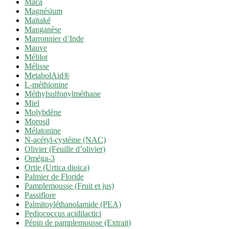
Maca
Magnésium
Maïtaké
Manganèse
Marronnier d’Inde
Mauve
Mélilot
Mélisse
MetabolAid®
L-méthionine
Méthylsulfonylméthane
Miel
Molybdène
Morosil
Mélatonine
N-acétyl-cystéine (NAC)
Olivier (Feuille d’olivier)
Oméga-3
Ortie (Urtica dioica)
Palmier de Floride
Pamplemousse (Fruit et jus)
Passiflore
Palmitoyléthanolamide (PEA)
Pediococcus acidilactici
Pépin de pamplemousse (Extrait)