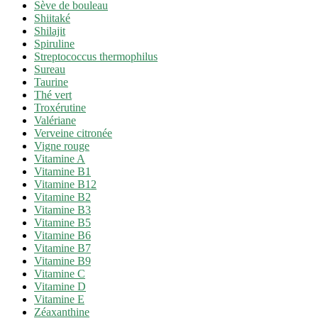
Sève de bouleau
Shiitaké
Shilajit
Spiruline
Streptococcus thermophilus
Sureau
Taurine
Thé vert
Troxérutine
Valériane
Verveine citronée
Vigne rouge
Vitamine A
Vitamine B1
Vitamine B12
Vitamine B2
Vitamine B3
Vitamine B5
Vitamine B6
Vitamine B7
Vitamine B9
Vitamine C
Vitamine D
Vitamine E
Zéaxanthine