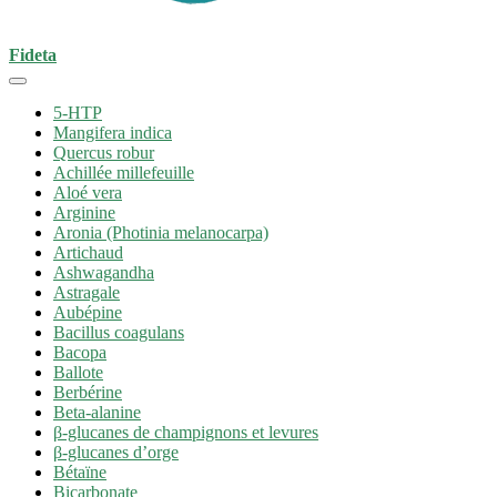
Fideta
5-HTP
Mangifera indica
Quercus robur
Achillée millefeuille
Aloé vera
Arginine
Aronia (Photinia melanocarpa)
Artichaud
Ashwagandha
Astragale
Aubépine
Bacillus coagulans
Bacopa
Ballote
Berbérine
Beta-alanine
β-glucanes de champignons et levures
β-glucanes d’orge
Bétaïne
Bicarbonate