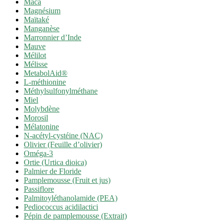
Maca
Magnésium
Maïtaké
Manganèse
Marronnier d’Inde
Mauve
Mélilot
Mélisse
MetabolAid®
L-méthionine
Méthylsulfonylméthane
Miel
Molybdène
Morosil
Mélatonine
N-acétyl-cystéine (NAC)
Olivier (Feuille d’olivier)
Oméga-3
Ortie (Urtica dioica)
Palmier de Floride
Pamplemousse (Fruit et jus)
Passiflore
Palmitoyléthanolamide (PEA)
Pediococcus acidilactici
Pépin de pamplemousse (Extrait)