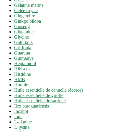
Gélatine marine
Gelée royale
Gingembre
Ginkgo biloba
Ginseng
Glutamine
Glycine
Gotu kola
Griffonia
Guarana
Guimauve
Heptaminol
Hibiscus
Histidine
HMB
Houblon
Huile essentielle de cannelle (écorce)
Huile essentielle de girofle
Huile essentielle de sarriette
Ilex paraguariensis
Inositol
Iode
L-alanine
L-lysine