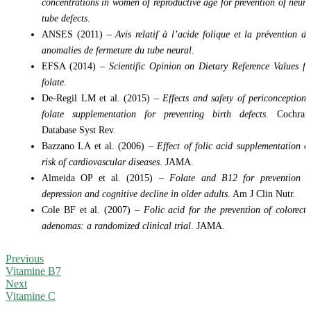
concentrations in women of reproductive age for prevention of neura
tube defects
.
ANSES (2011) –
Avis relatif à l’acide folique et la prévention de
anomalies de fermeture du tube neural
.
EFSA (2014) –
Scientific Opinion on Dietary Reference Values fo
folate
.
De-Regil LM et al. (2015) –
Effects and safety of periconceptiona
folate supplementation for preventing birth defects
. Cochran
Database Syst Rev.
Bazzano LA et al. (2006) –
Effect of folic acid supplementation o
risk of cardiovascular diseases
. JAMA.
Almeida OP et al. (2015) –
Folate and B12 for prevention o
depression and cognitive decline in older adults
. Am J Clin Nutr.
Cole BF et al. (2007) –
Folic acid for the prevention of colorecta
adenomas: a randomized clinical trial
. JAMA.
Previous
Vitamine B7
Next
Vitamine C