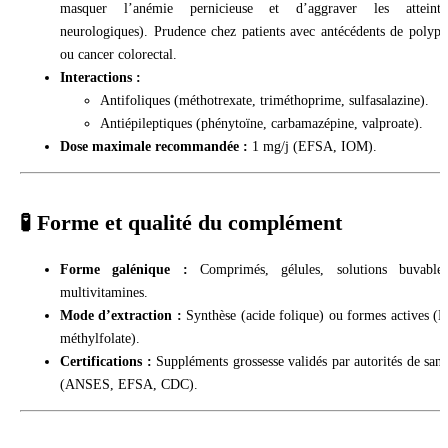
masquer l’anémie pernicieuse et d’aggraver les atteinte
neurologiques). Prudence chez patients avec antécédents de polype
ou cancer colorectal.
Interactions :
Antifoliques (méthotrexate, triméthoprime, sulfasalazine).
Antiépileptiques (phénytoïne, carbamazépine, valproate).
Dose maximale recommandée :
1 mg/j (EFSA, IOM).
🧪 Forme et qualité du complément
Forme galénique :
Comprimés, gélules, solutions buvables
multivitamines.
Mode d’extraction :
Synthèse (acide folique) ou formes actives (L
méthylfolate).
Certifications :
Suppléments grossesse validés par autorités de sant
(ANSES, EFSA, CDC).