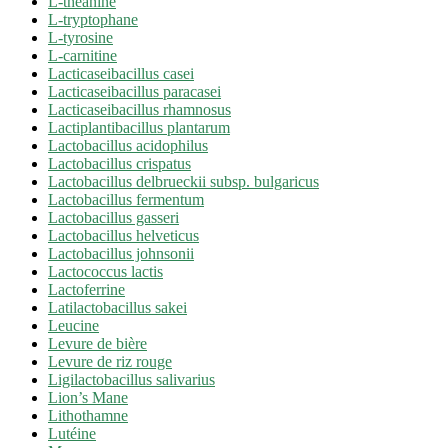
L-théanine
L-tryptophane
L-tyrosine
L-carnitine
Lacticaseibacillus casei
Lacticaseibacillus paracasei
Lacticaseibacillus rhamnosus
Lactiplantibacillus plantarum
Lactobacillus acidophilus
Lactobacillus crispatus
Lactobacillus delbrueckii subsp. bulgaricus
Lactobacillus fermentum
Lactobacillus gasseri
Lactobacillus helveticus
Lactobacillus johnsonii
Lactococcus lactis
Lactoferrine
Latilactobacillus sakei
Leucine
Levure de bière
Levure de riz rouge
Ligilactobacillus salivarius
Lion’s Mane
Lithothamne
Lutéine