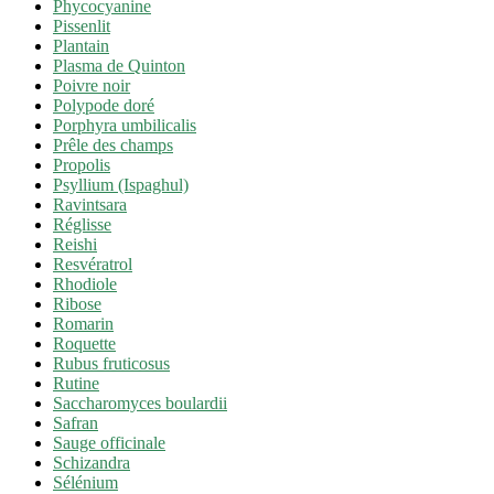
Phycocyanine
Pissenlit
Plantain
Plasma de Quinton
Poivre noir
Polypode doré
Porphyra umbilicalis
Prêle des champs
Propolis
Psyllium (Ispaghul)
Ravintsara
Réglisse
Reishi
Resvératrol
Rhodiole
Ribose
Romarin
Roquette
Rubus fruticosus
Rutine
Saccharomyces boulardii
Safran
Sauge officinale
Schizandra
Sélénium