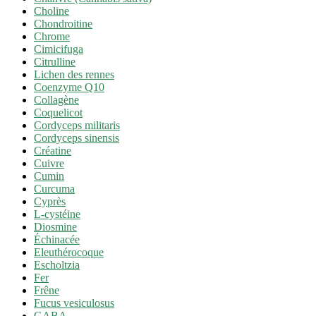
Choline
Chondroitine
Chrome
Cimicifuga
Citrulline
Lichen des rennes
Coenzyme Q10
Collagène
Coquelicot
Cordyceps militaris
Cordyceps sinensis
Créatine
Cuivre
Cumin
Curcuma
Cyprès
L-cystéine
Diosmine
Échinacée
Eleuthérocoque
Escholtzia
Fer
Frêne
Fucus vesiculosus
GABA