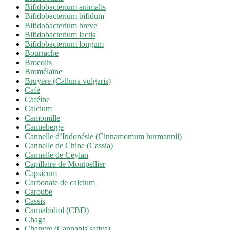
Bifidobacterium animalis
Bifidobacterium bifidum
Bifidobacterium breve
Bifidobacterium lactis
Bifidobacterium longum
Bourrache
Brocolis
Bromélaïne
Bruyère (Calluna vulgaris)
Café
Caféine
Calcium
Camomille
Canneberge
Cannelle d’Indonésie (Cinnamomum burmannii)
Cannelle de Chine (Cassia)
Cannelle de Ceylan
Capillaire de Montpellier
Capsicum
Carbonate de calcium
Caroube
Cassis
Cannabidiol (CBD)
Chaga
Chanvre (Cannabis sativa)