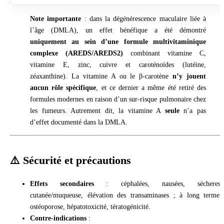
Note importante
: dans la dégénérescence maculaire liée à
l’âge (DMLA), un effet bénéfique a été démontré
uniquement au sein d’une formule multivitaminique
complexe (AREDS/AREDS2)
combinant vitamine C,
vitamine E, zinc, cuivre et caroténoïdes (lutéine,
zéaxanthine). La vitamine A ou le β-carotène
n’y jouent
aucun rôle spécifique
, et ce dernier a même été retiré des
formules modernes en raison d’un sur-risque pulmonaire chez
les fumeurs. Autrement dit, la vitamine A
seule
n’a pas
d’effet documenté dans la DMLA.
⚠️ Sécurité et précautions
Effets secondaires
: céphalées, nausées, sécheress
cutanée/muqueuse, élévation des transaminases ; à long terme 
ostéoporose, hépatotoxicité, tératogénicité.
Contre-indications
: