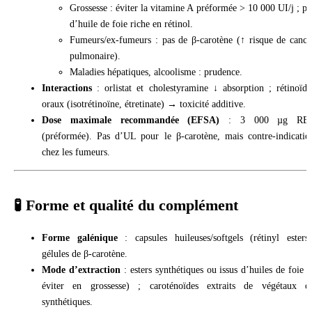
Grossesse : éviter la vitamine A préformée > 10 000 UI/j ; pa
d’huile de foie riche en rétinol.
Fumeurs/ex-fumeurs : pas de β-carotène (↑ risque de cance
pulmonaire).
Maladies hépatiques, alcoolisme : prudence.
Interactions
: orlistat et cholestyramine ↓ absorption ; rétinoïde
oraux (isotrétinoïne, étretinate) → toxicité additive.
Dose maximale recommandée (EFSA)
: 3 000 µg RE/
(préformée). Pas d’UL pour le β-carotène, mais contre-indicatio
chez les fumeurs.
🧪 Forme et qualité du complément
Forme galénique
: capsules huileuses/softgels (rétinyl esters)
gélules de β-carotène.
Mode d’extraction
: esters synthétiques ou issus d’huiles de foie (
éviter en grossesse) ; caroténoïdes extraits de végétaux o
synthétiques.