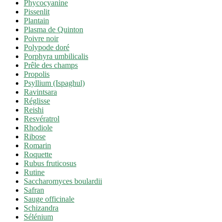
Phycocyanine
Pissenlit
Plantain
Plasma de Quinton
Poivre noir
Polypode doré
Porphyra umbilicalis
Prêle des champs
Propolis
Psyllium (Ispaghul)
Ravintsara
Réglisse
Reishi
Resvératrol
Rhodiole
Ribose
Romarin
Roquette
Rubus fruticosus
Rutine
Saccharomyces boulardii
Safran
Sauge officinale
Schizandra
Sélénium