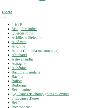
Fideta
5-HTP
Mangifera indica
Quercus robur
Achillée millefeuille
Aloé vera
Arginine
Aronia (Photinia melanocarpa)
Artichaud
Ashwagandha
Astragale
Aubépine
Bacillus coagulans
Bacopa
Ballote
Berbérine
Beta-alanine
β-glucanes de champignons et levures
β-glucanes d’orge
Bétaïne
Bicarbonate