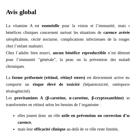
Avis global
La vitamine A est
essentielle
pour la vision et l’immunité, mais se
bénéfices cliniques concernent surtout les situations de
carence avérée
xérophtalmie, cécité nocturne, complications infectieuses de la rougeol
chez l’enfant malnutri.
Chez l’adulte bien nourri,
aucun bénéfice reproductible
n’est démontr
pour l’immunité “générale”, la peau ou la prévention des maladie
chroniques.
La
forme préformée (rétinol, rétinyl esters)
est directement active mai
comporte un
risque élevé de toxicité
(hépatotoxicité, ostéoporose
tératogénicité).
Les
provitamines A (β-carotène, α-carotène, β-cryptoxanthine)
son
transformées en rétinol selon les besoins de l’organisme :
elles jouent donc un rôle
utile en prévention ou correction d’un
carence
,
mais leur
efficacité clinique
au-delà de ce rôle reste limitée,