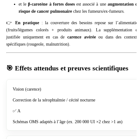
et le
β-carotène à fortes doses
est associé à une
augmentation d
risque de cancer pulmonaire
chez les fumeurs/ex-fumeurs.
👉
En pratique
: la couverture des besoins repose sur l’alimentatio
(fruits/légumes colorés + produits animaux). La supplémentation es
justifiée uniquement en cas de
carence avérée
ou dans des contexte
spécifiques (rougeole, malnutrition).
🎯 Effets attendus et preuves scientifiques
Vision (carence)
Correction de la xérophtalmie / cécité nocturne
✅ A
Schémas OMS adaptés à l’âge (ex. 200 000 UI ×2 chez >1 an)