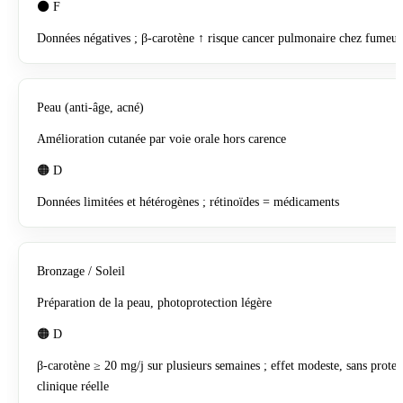
⚫ F
Données négatives ; β-carotène ↑ risque cancer pulmonaire chez fumeur
Peau (anti-âge, acné)
Amélioration cutanée par voie orale hors carence
🟠 D
Données limitées et hétérogènes ; rétinoïdes = médicaments
Bronzage / Soleil
Préparation de la peau, photoprotection légère
🟠 D
β-carotène ≥ 20 mg/j sur plusieurs semaines ; effet modeste, sans protec
clinique réelle