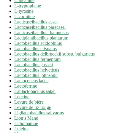
L-théanine
L-tryptophane
L-tyrosine
L-carnitine
Lacticaseibacillus casei
Lacticaseibacillus paracasei
Lacticaseibacillus rhamnosus
Lactiplantibacillus plantarum
Lactobacillus acidophilus
Lactobacillus crispatus
Lactobacillus delbrueckii subsp. bulgaricus
Lactobacillus fermentum
Lactobacillus gasseri
Lactobacillus helveticus
Lactobacillus johnsonii
Lactococcus lactis
Lactoferrine
Latilactobacillus sakei
Leucine
Levure de bière
Levure de riz rouge
Ligilactobacillus salivarius
Lion’s Mane
Lithothamne
Lutéine