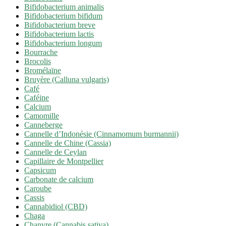
Bifidobacterium animalis
Bifidobacterium bifidum
Bifidobacterium breve
Bifidobacterium lactis
Bifidobacterium longum
Bourrache
Brocolis
Bromélaïne
Bruyère (Calluna vulgaris)
Café
Caféine
Calcium
Camomille
Canneberge
Cannelle d’Indonésie (Cinnamomum burmannii)
Cannelle de Chine (Cassia)
Cannelle de Ceylan
Capillaire de Montpellier
Capsicum
Carbonate de calcium
Caroube
Cassis
Cannabidiol (CBD)
Chaga
Chanvre (Cannabis sativa)