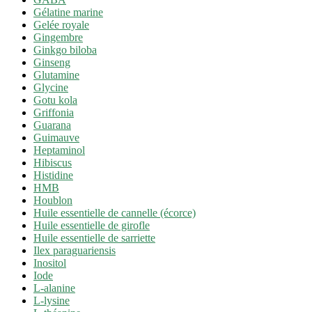
Gélatine marine
Gelée royale
Gingembre
Ginkgo biloba
Ginseng
Glutamine
Glycine
Gotu kola
Griffonia
Guarana
Guimauve
Heptaminol
Hibiscus
Histidine
HMB
Houblon
Huile essentielle de cannelle (écorce)
Huile essentielle de girofle
Huile essentielle de sarriette
Ilex paraguariensis
Inositol
Iode
L-alanine
L-lysine