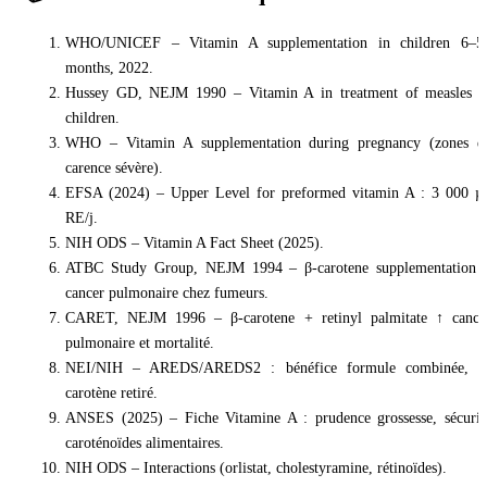
WHO/UNICEF – Vitamin A supplementation in children 6–5
months, 2022.
Hussey GD, NEJM 1990 – Vitamin A in treatment of measles i
children.
WHO – Vitamin A supplementation during pregnancy (zones d
carence sévère).
EFSA (2024) – Upper Level for preformed vitamin A : 3 000 µ
RE/j.
NIH ODS – Vitamin A Fact Sheet (2025).
ATBC Study Group, NEJM 1994 – β-carotene supplementation 
cancer pulmonaire chez fumeurs.
CARET, NEJM 1996 – β-carotene + retinyl palmitate ↑ cance
pulmonaire et mortalité.
NEI/NIH – AREDS/AREDS2 : bénéfice formule combinée, β
carotène retiré.
ANSES (2025) – Fiche Vitamine A : prudence grossesse, sécurit
caroténoïdes alimentaires.
NIH ODS – Interactions (orlistat, cholestyramine, rétinoïdes).