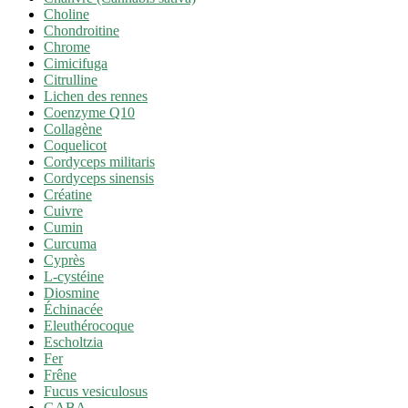
Choline
Chondroitine
Chrome
Cimicifuga
Citrulline
Lichen des rennes
Coenzyme Q10
Collagène
Coquelicot
Cordyceps militaris
Cordyceps sinensis
Créatine
Cuivre
Cumin
Curcuma
Cyprès
L-cystéine
Diosmine
Échinacée
Eleuthérocoque
Escholtzia
Fer
Frêne
Fucus vesiculosus
GABA