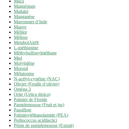
Maca
Magnésium
Maïtaké
Manganèse
Marronnier d’Inde
Mauve
Mélilot
Mélisse
MetabolAid®
L-méthionine
Méthylsulfonylméthane
Miel
Molybdène
Morosil
Mélatonine
N-acétyl-cystéine (NAC)
Olivier (Feuille d’olivier)
Oméga-3
Ortie (Urtica dioica)
Palmier de Floride
Pamplemousse (Fruit et jus)
Passiflore
Palmitoyléthanolamide (PEA)
Pediococcus acidilactici
Pépin de pamplemousse (Extrait)