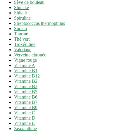
Sève de bouleau
Shiitaké
Shilajit
Spiruline
Streptococcus thermophilus
Sureau
Taurine
Thé vert
Troxérutine
Valériane
Verveine citronée
Vigne rouge
Vitamine A
Vitamine B1
Vitamine B12
Vitamine B2
Vitamine B3
Vitamine B5
Vitamine B6
Vitamine B7
Vitamine B9
Vitamine C
Vitamine D
Vitamine E
Zéaxanthine