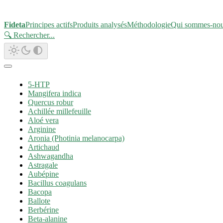
Fideta
Principes actifs
Produits analysés
Méthodologie
Qui sommes-no
🔍 Rechercher
...
5-HTP
Mangifera indica
Quercus robur
Achillée millefeuille
Aloé vera
Arginine
Aronia (Photinia melanocarpa)
Artichaud
Ashwagandha
Astragale
Aubépine
Bacillus coagulans
Bacopa
Ballote
Berbérine
Beta-alanine