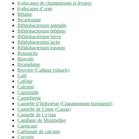
β-glucanes de champignons et levures
β-glucanes d’orge
Bétaïne
Bicarbonate
Bifidobacterium animalis
Bifidobacterium bifidum
Bifidobacterium breve
Bifidobacterium lactis
Bifidobacterium longum
Bourrache
Brocolis
Bromélaïne
Bruyère (Calluna vulgaris)
Café
Caféine
Calcium
Camomille
Canneberge
Cannelle d’Indonésie (Cinnamomum burmannii)
Cannelle de Chine (Cassia)
Cannelle de Ceylan
Capillaire de Montpellier
Capsicum
Carbonate de calcium
Caroube