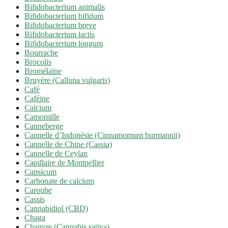
Bifidobacterium animalis
Bifidobacterium bifidum
Bifidobacterium breve
Bifidobacterium lactis
Bifidobacterium longum
Bourrache
Brocolis
Bromélaïne
Bruyère (Calluna vulgaris)
Café
Caféine
Calcium
Camomille
Canneberge
Cannelle d’Indonésie (Cinnamomum burmannii)
Cannelle de Chine (Cassia)
Cannelle de Ceylan
Capillaire de Montpellier
Capsicum
Carbonate de calcium
Caroube
Cassis
Cannabidiol (CBD)
Chaga
Chanvre (Cannabis sativa)