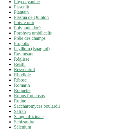
Phycocyanine
Pissenlit
Plantain
Plasma de Quinton
Poivre noir
Polypode doré
Porphyra umbilicalis
Prêle des champs
Propolis
Psyllium (Ispaghul)
Ravintsara
Réglisse
Reishi
Resvératrol
Rhodiole
Ribose
Romarin
Roquette
Rubus fruticosus
Rutine
Saccharomyces boulardii
Safran
Sauge officinale
Schizandra
Sélénium