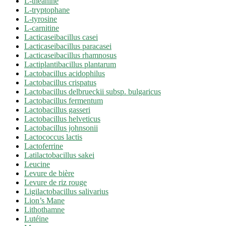
L-théanine
L-tryptophane
L-tyrosine
L-carnitine
Lacticaseibacillus casei
Lacticaseibacillus paracasei
Lacticaseibacillus rhamnosus
Lactiplantibacillus plantarum
Lactobacillus acidophilus
Lactobacillus crispatus
Lactobacillus delbrueckii subsp. bulgaricus
Lactobacillus fermentum
Lactobacillus gasseri
Lactobacillus helveticus
Lactobacillus johnsonii
Lactococcus lactis
Lactoferrine
Latilactobacillus sakei
Leucine
Levure de bière
Levure de riz rouge
Ligilactobacillus salivarius
Lion’s Mane
Lithothamne
Lutéine