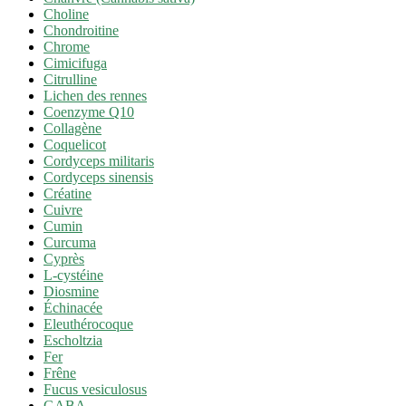
Choline
Chondroitine
Chrome
Cimicifuga
Citrulline
Lichen des rennes
Coenzyme Q10
Collagène
Coquelicot
Cordyceps militaris
Cordyceps sinensis
Créatine
Cuivre
Cumin
Curcuma
Cyprès
L-cystéine
Diosmine
Échinacée
Eleuthérocoque
Escholtzia
Fer
Frêne
Fucus vesiculosus
GABA