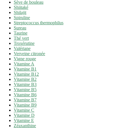
Sève de bouleau
Shiitaké
Shilajit
Spiruline
Streptococcus thermophilus
Sureau
Taurine
Thé vert
Troxérutine
Valériane
Verveine citronée
Vigne rouge
Vitamine A
Vitamine B1
Vitamine B12
Vitamine B2
Vitamine B3
Vitamine B5
Vitamine B6
Vitamine B7
Vitamine B9
Vitamine C
Vitamine D
Vitamine E
Zéaxanthine