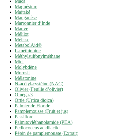
Maca
Magnésium
Maïtaké
Manganèse
Marronnier d’Inde
Mauve
Mélilot
Mélisse
MetabolAid®
L-méthionine
Méthylsulfonylméthane
Miel
Molybdène
Morosil
Mélatonine
N-acétyl-cystéine (NAC)
Olivier (Feuille d’olivier)
Oméga-3
Ortie (Urtica dioica)
Palmier de Floride
Pamplemousse (Fruit et jus)
Passiflore
Palmitoyléthanolamide (PEA)
Pediococcus acidilactici
Pépin de pamplemousse (Extrait)