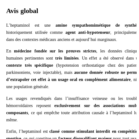
Avis global
L’heptaminol est une
amine sympathomimétique de synthès
historiquement utilisée comme
agent anti-hypotenseur
, principalemen
dans des contextes médicaux anciens et aujourd’hui marginaux.
En
médecine fondée sur les preuves strictes
, les données clinique
humaines pertinentes sont
très limitées
. Un effet a été observé dans u
contexte très spécifique
(hypotension orthostatique chez des patient
parkinsoniens, voie injectable), mais
aucune donnée robuste ne perme
d’extrapoler cet effet à un usage oral en complément alimentaire
, ni 
une population générale.
Les usages revendiqués dans l’insuffisance veineuse ou les trouble
hémorroïdaires reposent
exclusivement sur des associations multi
composants
, ce qui empêche toute attribution causale à l’heptaminol lui
même.
Enfin, l’heptaminol est
classé comme stimulant interdit en compétitio
sportive
, ce qui constitue un
facteur disqualifiant majeur
pour tout usag