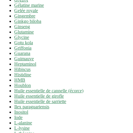
Gélatine marine
Gelée royale
Gingembre
Ginkgo biloba
Ginseng
Glutamine
Glycine
Gotu kola
Griffonia
Guarana
Guimauve
Heptaminol
Hibiscus
Histidine
HMB
Houblon
Huile essentielle de cannelle (écorce)
Huile essentielle de girofle
Huile essentielle de sarriette
Ilex paraguariensis
Inositol
Iode
L-alanine
L-lysine