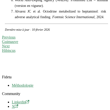
World Anti-Doping Agency (WADA). Prohibited List – stimulant
(version en vigueur).
Alvarez JC et al. Octodrine metabolized to heptaminol: risk o
adverse analytical finding.
Forensic Science International
, 2024.
Dernière mise à jour : 10 février 2026
Previous
Guimauve
Next
Hibiscus
Fideta
Méthodologie
Community
Linkedin
X