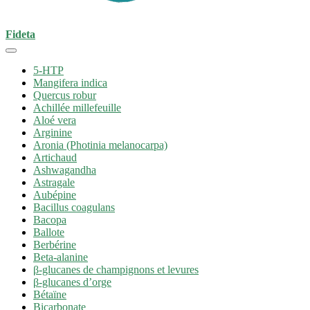
Fideta
5-HTP
Mangifera indica
Quercus robur
Achillée millefeuille
Aloé vera
Arginine
Aronia (Photinia melanocarpa)
Artichaud
Ashwagandha
Astragale
Aubépine
Bacillus coagulans
Bacopa
Ballote
Berbérine
Beta-alanine
β-glucanes de champignons et levures
β-glucanes d’orge
Bétaïne
Bicarbonate