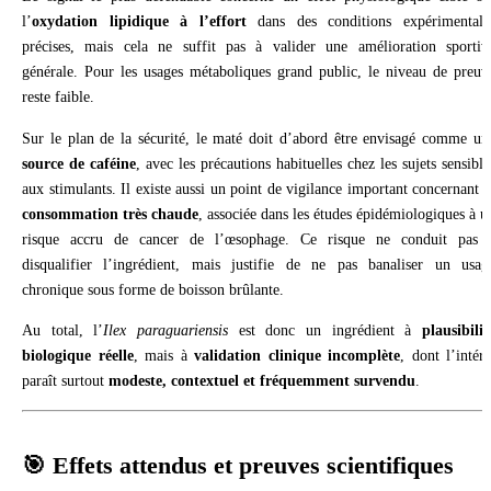
l’
oxydation lipidique à l’effort
dans des conditions expérimentale
précises, mais cela ne suffit pas à valider une amélioration sportiv
générale. Pour les usages métaboliques grand public, le niveau de preuv
reste faible.
Sur le plan de la sécurité, le maté doit d’abord être envisagé comme un
source de caféine
, avec les précautions habituelles chez les sujets sensible
aux stimulants. Il existe aussi un point de vigilance important concernant l
consommation très chaude
, associée dans les études épidémiologiques à u
risque accru de cancer de l’œsophage. Ce risque ne conduit pas 
disqualifier l’ingrédient, mais justifie de ne pas banaliser un usag
chronique sous forme de boisson brûlante.
Au total, l’
Ilex paraguariensis
est donc un ingrédient à
plausibilit
biologique réelle
, mais à
validation clinique incomplète
, dont l’intérê
paraît surtout
modeste, contextuel et fréquemment survendu
.
🎯 Effets attendus et preuves scientifiques