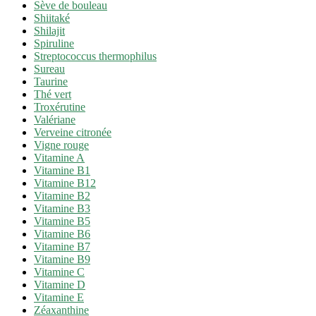
Sève de bouleau
Shiitaké
Shilajit
Spiruline
Streptococcus thermophilus
Sureau
Taurine
Thé vert
Troxérutine
Valériane
Verveine citronée
Vigne rouge
Vitamine A
Vitamine B1
Vitamine B12
Vitamine B2
Vitamine B3
Vitamine B5
Vitamine B6
Vitamine B7
Vitamine B9
Vitamine C
Vitamine D
Vitamine E
Zéaxanthine