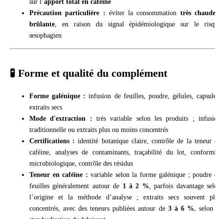
sur l’
apport total en caféine
Précaution particulière :
éviter la consommation
très chaude 
brûlante
, en raison du signal épidémiologique sur le risqu
œsophagien
🧪 Forme et qualité du complément
Forme galénique :
infusion de feuilles, poudre, gélules, capsules
extraits secs
Mode d'extraction :
très variable selon les produits ; infusio
traditionnelle ou extraits plus ou moins concentrés
Certifications :
identité botanique claire, contrôle de la teneur e
caféine, analyses de contaminants, traçabilité du lot, conformit
microbiologique, contrôle des résidus
Teneur en caféine :
variable selon la forme galénique ; poudre d
feuilles généralement autour de
1 à 2 %
, parfois davantage selo
l’origine et la méthode d’analyse ; extraits secs souvent plu
concentrés, avec des teneurs publiées autour de
3 à 6 %
, selon l