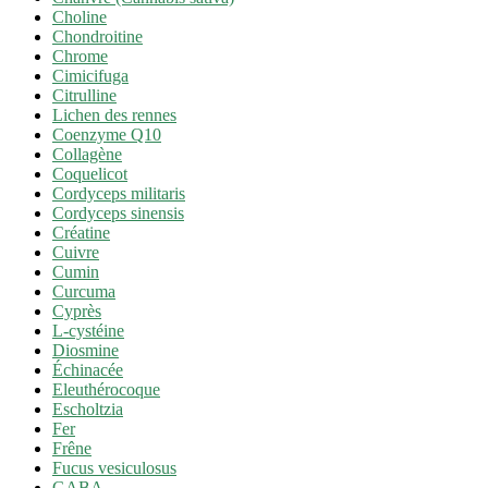
Choline
Chondroitine
Chrome
Cimicifuga
Citrulline
Lichen des rennes
Coenzyme Q10
Collagène
Coquelicot
Cordyceps militaris
Cordyceps sinensis
Créatine
Cuivre
Cumin
Curcuma
Cyprès
L-cystéine
Diosmine
Échinacée
Eleuthérocoque
Escholtzia
Fer
Frêne
Fucus vesiculosus
GABA