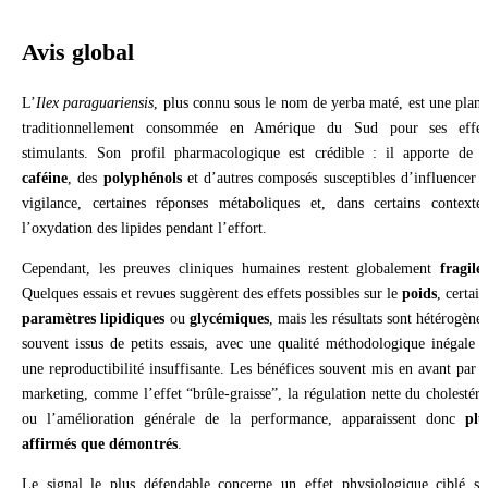
Avis global
L’
Ilex paraguariensis
, plus connu sous le nom de yerba maté, est une plant
traditionnellement consommée en Amérique du Sud pour ses effet
stimulants. Son profil pharmacologique est crédible : il apporte de l
caféine
, des
polyphénols
et d’autres composés susceptibles d’influencer l
vigilance, certaines réponses métaboliques et, dans certains contextes
l’oxydation des lipides pendant l’effort.
Cependant, les preuves cliniques humaines restent globalement
fragiles
Quelques essais et revues suggèrent des effets possibles sur le
poids
, certain
paramètres lipidiques
ou
glycémiques
, mais les résultats sont hétérogènes
souvent issus de petits essais, avec une qualité méthodologique inégale e
une reproductibilité insuffisante. Les bénéfices souvent mis en avant par l
marketing, comme l’effet “brûle-graisse”, la régulation nette du cholestéro
ou l’amélioration générale de la performance, apparaissent donc
plu
affirmés que démontrés
.
Le signal le plus défendable concerne un effet physiologique ciblé su