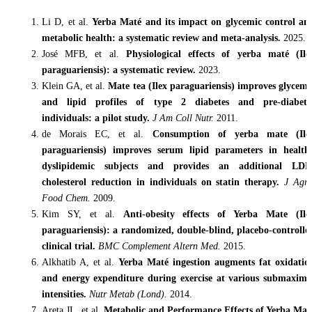
Li D, et al.
Yerba Maté and its impact on glycemic control an
metabolic health: a systematic review and meta-analysis.
2025.
José MFB, et al.
Physiological effects of yerba maté (Ile
paraguariensis): a systematic review.
2023.
Klein GA, et al.
Mate tea (Ilex paraguariensis) improves glycemi
and lipid profiles of type 2 diabetes and pre-diabete
individuals: a pilot study.
J Am Coll Nutr.
2011.
de Morais EC, et al.
Consumption of yerba mate (Ile
paraguariensis) improves serum lipid parameters in health
dyslipidemic subjects and provides an additional LDL
cholesterol reduction in individuals on statin therapy.
J Agri
Food Chem.
2009.
Kim SY, et al.
Anti-obesity effects of Yerba Mate (Ile
paraguariensis): a randomized, double-blind, placebo-controlle
clinical trial.
BMC Complement Altern Med.
2015.
Alkhatib A, et al.
Yerba Maté ingestion augments fat oxidatio
and energy expenditure during exercise at various submaxima
intensities.
Nutr Metab (Lond).
2014.
Areta JL, et al.
Metabolic and Performance Effects of Yerba Mat