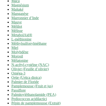
Maca
Magnésium
Maïtaké
Manganèse
Marronnier d’Inde
Mauve
Mélilot
Mélisse
MetabolAid®
L-méthionine
Méthylsulfonylméthane
Miel
Molybdène
Morosil
Mélatonine
N-acétyl-cystéine (NAC)
Olivier (Feuille d’olivier)
Oméga-3
Ortie (Urtica dioica)
Palmier de Floride
Pamplemousse (Fruit et jus)
Passiflore
Palmitoyléthanolamide (PEA)
Pediococcus acidilactici
Pépin de pamplemousse (Extrait)