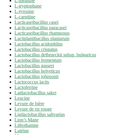
L-théanine
L-tryptophane
L-tyrosine
L-carnitine
Lacticaseibacillus casei
Lacticaseibacillus paracasei
Lacticaseibacillus rhamnosus
Lactiplantibacillus plantarum
Lactobacillus acidophilus
Lactobacillus crispatus
Lactobacillus delbrueckii subsp. bulgaricus
Lactobacillus fermentum
Lactobacillus gasseri
Lactobacillus helveticus
Lactobacillus johnsonii
Lactococcus lactis
Lactoferrine
Latilactobacillus sakei
Leucine
Levure de bière
Levure de riz rouge
Ligilactobacillus salivarius
Lion’s Mane
Lithothamne
Lutéine