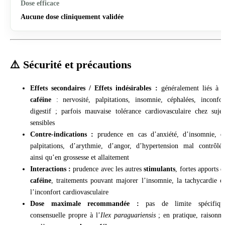
Aucune dose cliniquement validée
⚠️ Sécurité et précautions
Effets secondaires / Effets indésirables :
généralement liés à l
caféine
: nervosité, palpitations, insomnie, céphalées, inconfor
digestif ; parfois mauvaise tolérance cardiovasculaire chez sujet
sensibles
Contre-indications :
prudence en cas d’anxiété, d’insomnie, d
palpitations, d’arythmie, d’angor, d’hypertension mal contrôlée
ainsi qu’en grossesse et allaitement
Interactions :
prudence avec les autres
stimulants
, fortes apports d
caféine
, traitements pouvant majorer l’insomnie, la tachycardie o
l’inconfort cardiovasculaire
Dose maximale recommandée :
pas de limite spécifiqu
consensuelle propre à l’
Ilex paraguariensis
; en pratique, raisonne