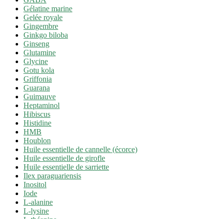
Gélatine marine
Gelée royale
Gingembre
Ginkgo biloba
Ginseng
Glutamine
Glycine
Gotu kola
Griffonia
Guarana
Guimauve
Heptaminol
Hibiscus
Histidine
HMB
Houblon
Huile essentielle de cannelle (écorce)
Huile essentielle de girofle
Huile essentielle de sarriette
Ilex paraguariensis
Inositol
Iode
L-alanine
L-lysine