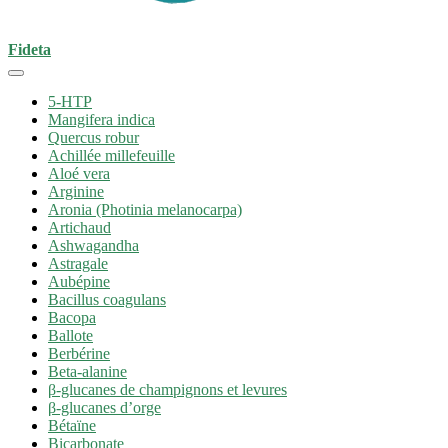
Fideta
5-HTP
Mangifera indica
Quercus robur
Achillée millefeuille
Aloé vera
Arginine
Aronia (Photinia melanocarpa)
Artichaud
Ashwagandha
Astragale
Aubépine
Bacillus coagulans
Bacopa
Ballote
Berbérine
Beta-alanine
β-glucanes de champignons et levures
β-glucanes d’orge
Bétaïne
Bicarbonate