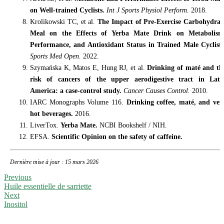
on Well-trained Cyclists.
Int J Sports Physiol Perform.
2018.
Krolikowski TC, et al.
The Impact of Pre-Exercise Carbohydrat
Meal on the Effects of Yerba Mate Drink on Metabolism
Performance, and Antioxidant Status in Trained Male Cyclists
Sports Med Open.
2022.
Szymańska K, Matos E, Hung RJ, et al.
Drinking of maté and th
risk of cancers of the upper aerodigestive tract in Lati
America: a case-control study.
Cancer Causes Control.
2010.
IARC Monographs Volume 116.
Drinking coffee, maté, and ver
hot beverages.
2016.
LiverTox.
Yerba Mate.
NCBI Bookshelf / NIH.
EFSA.
Scientific Opinion on the safety of caffeine.
Dernière mise à jour : 15 mars 2026
Previous
Huile essentielle de sarriette
Next
Inositol