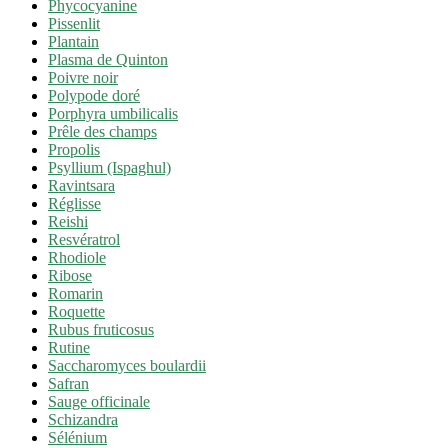
Phycocyanine
Pissenlit
Plantain
Plasma de Quinton
Poivre noir
Polypode doré
Porphyra umbilicalis
Prêle des champs
Propolis
Psyllium (Ispaghul)
Ravintsara
Réglisse
Reishi
Resvératrol
Rhodiole
Ribose
Romarin
Roquette
Rubus fruticosus
Rutine
Saccharomyces boulardii
Safran
Sauge officinale
Schizandra
Sélénium