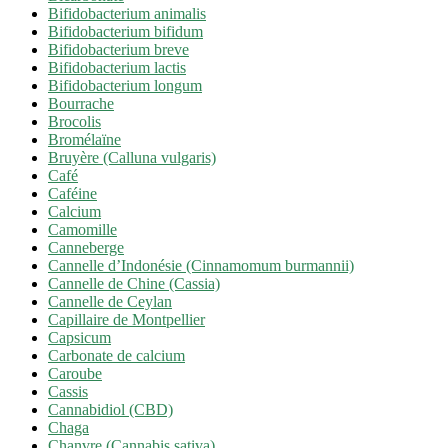
Bifidobacterium animalis
Bifidobacterium bifidum
Bifidobacterium breve
Bifidobacterium lactis
Bifidobacterium longum
Bourrache
Brocolis
Bromélaïne
Bruyère (Calluna vulgaris)
Café
Caféine
Calcium
Camomille
Canneberge
Cannelle d’Indonésie (Cinnamomum burmannii)
Cannelle de Chine (Cassia)
Cannelle de Ceylan
Capillaire de Montpellier
Capsicum
Carbonate de calcium
Caroube
Cassis
Cannabidiol (CBD)
Chaga
Chanvre (Cannabis sativa)