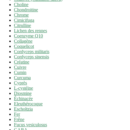
Choline
Chondroitine
Chrome
Cimicifuga
Citrulline
Lichen des rennes
Coenzyme Q10
Collagène
Coquelicot
Cordyceps militaris
Cordyceps sinensis
Créatine
Cuivre
Cumin
Curcuma
Cyprès
L-cystéine
Diosmine
Échinacée
Eleuthérocoque
Escholtzia
Fer
Frêne
Fucus vesiculosus
GABA