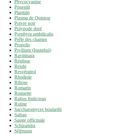
Phycocyanine
Pissenlit
Plantain
Plasma de Quinton
Poivre noir
Polypode doré
Porphyra umbilicalis
Prêle des champs
Propolis
Psyllium (Ispaghul)
Ravintsara
Réglisse
Reishi
Resvératrol
Rhodiole
Ribose
Romarin
Roquette
Rubus fruticosus
Rutine
Saccharomyces boulardii
Safran
Sauge officinale
Schizandra
Sélénium