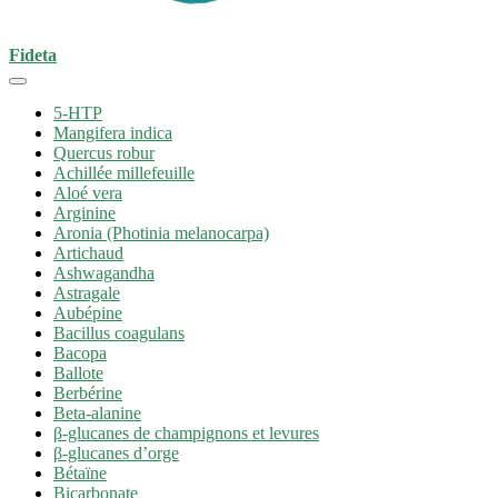
Fideta
5-HTP
Mangifera indica
Quercus robur
Achillée millefeuille
Aloé vera
Arginine
Aronia (Photinia melanocarpa)
Artichaud
Ashwagandha
Astragale
Aubépine
Bacillus coagulans
Bacopa
Ballote
Berbérine
Beta-alanine
β-glucanes de champignons et levures
β-glucanes d’orge
Bétaïne
Bicarbonate