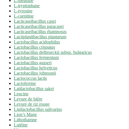
L-théanine
L-tryptophane
L-tyrosine
L-carnitine
Lacticaseibacillus casei
Lacticaseibacillus paracasei
Lacticaseibacillus rhamnosus
Lactiplantibacillus plantarum
Lactobacillus acidophilus
Lactobacillus crispatus
Lactobacillus delbrueckii subsp. bulgaricus
Lactobacillus fermentum
Lactobacillus gasseri
Lactobacillus helveticus
Lactobacillus johnsonii
Lactococcus lactis
Lactoferrine
Latilactobacillus sakei
Leucine
Levure de bière
Levure de riz rouge
Ligilactobacillus salivarius
Lion’s Mane
Lithothamne
Lutéine