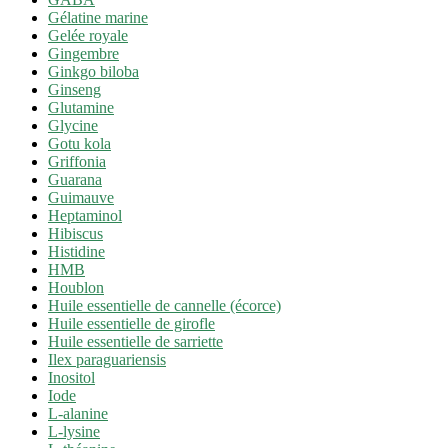
Gélatine marine
Gelée royale
Gingembre
Ginkgo biloba
Ginseng
Glutamine
Glycine
Gotu kola
Griffonia
Guarana
Guimauve
Heptaminol
Hibiscus
Histidine
HMB
Houblon
Huile essentielle de cannelle (écorce)
Huile essentielle de girofle
Huile essentielle de sarriette
Ilex paraguariensis
Inositol
Iode
L-alanine
L-lysine