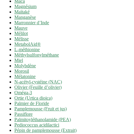
Maca
Magnésium
Maïtaké
Manganèse
Marronnier d’Inde
Mauve
Mélilot
Mélisse
MetabolAid®
L-méthionine
Méthylsulfonylméthane
Miel
Molybdène
Morosil
Mélatonine
N-acétyl-cystéine (NAC)
Olivier (Feuille d’olivier)
Oméga-3
Ortie (Urtica dioica)
Palmier de Floride
Pamplemousse (Fruit et jus)
Passiflore
Palmitoyléthanolamide (PEA)
Pediococcus acidilactici
Pépin de pamplemousse (Extrait)