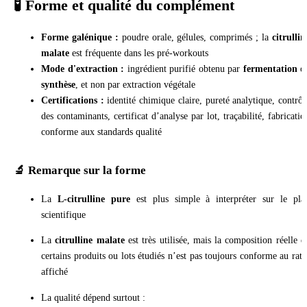
🧪 Forme et qualité du complément
Forme galénique :
poudre orale, gélules, comprimés ; la
citrullin
malate
est fréquente dans les pré-workouts
Mode d'extraction :
ingrédient purifié obtenu par
fermentation
o
synthèse
, et non par extraction végétale
Certifications :
identité chimique claire, pureté analytique, contrôl
des contaminants, certificat d’analyse par lot, traçabilité, fabricatio
conforme aux standards qualité
🔬 Remarque sur la forme
La
L-citrulline pure
est plus simple à interpréter sur le pla
scientifique
La
citrulline malate
est très utilisée, mais la composition réelle d
certains produits ou lots étudiés n’est pas toujours conforme au rati
affiché
La qualité dépend surtout :