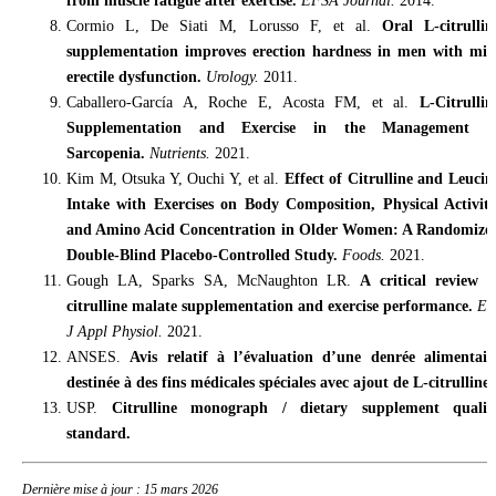
Cormio L, De Siati M, Lorusso F, et al.
Oral L-citrullin
supplementation improves erection hardness in men with mil
erectile dysfunction.
Urology.
2011.
Caballero-García A, Roche E, Acosta FM, et al.
L-Citrullin
Supplementation and Exercise in the Management o
Sarcopenia.
Nutrients.
2021.
Kim M, Otsuka Y, Ouchi Y, et al.
Effect of Citrulline and Leucin
Intake with Exercises on Body Composition, Physical Activity
and Amino Acid Concentration in Older Women: A Randomize
Double-Blind Placebo-Controlled Study.
Foods.
2021.
Gough LA, Sparks SA, McNaughton LR.
A critical review o
citrulline malate supplementation and exercise performance.
Eu
J Appl Physiol.
2021.
ANSES.
Avis relatif à l’évaluation d’une denrée alimentair
destinée à des fins médicales spéciales avec ajout de L-citrulline.
USP.
Citrulline monograph / dietary supplement qualit
standard.
Dernière mise à jour : 15 mars 2026