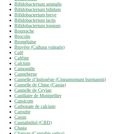
Bifidobacterium animalis
Bifidobacterium bifidum
Bifidobacterium breve
Bifidobacterium lactis
Bifidobacterium longum
Bourrache
Brocolis
Bromélaïne
Bruyère (Calluna vulgaris)
Café
Caféine
Calcium
Camomille
Canneberge
Cannelle d’Indonésie (Cinnamomum burmannii)
Cannelle de Chine (Cassia)
Cannelle de Ceylan
Capillaire de Montpellier
Capsicum
Carbonate de calcium
Caroube
Cassis
Cannabidiol (CBD)
Chaga
Chanvre (Cannabis sativa)