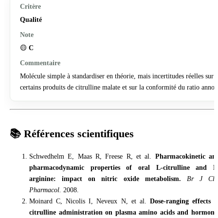
Qualité
🟡
C
Molécule simple à standardiser en théorie, mais incertitudes réelles sur
certains produits de citrulline malate et sur la conformité du ratio anno
📚 Références scientifiques
Schwedhelm E, Maas R, Freese R, et al.
Pharmacokinetic an
pharmacodynamic properties of oral L-citrulline and L
arginine: impact on nitric oxide metabolism.
Br J Cli
Pharmacol.
2008.
Moinard C, Nicolis I, Neveux N, et al.
Dose-ranging effects o
citrulline administration on plasma amino acids and hormona