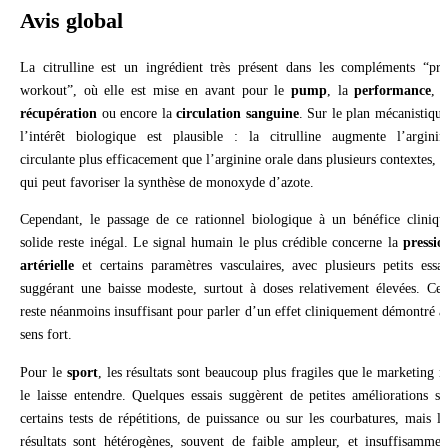
Avis global
La citrulline est un ingrédient très présent dans les compléments “pré
workout”, où elle est mise en avant pour le
pump
, la
performance
, l
récupération
ou encore la
circulation sanguine
. Sur le plan mécanistique
l’intérêt biologique est plausible : la citrulline augmente l’arginin
circulante plus efficacement que l’arginine orale dans plusieurs contextes, c
qui peut favoriser la synthèse de monoxyde d’azote.
Cependant, le passage de ce rationnel biologique à un bénéfice cliniqu
solide reste inégal. Le signal humain le plus crédible concerne la
pressio
artérielle
et certains paramètres vasculaires, avec plusieurs petits essai
suggérant une baisse modeste, surtout à doses relativement élevées. Cel
reste néanmoins insuffisant pour parler d’un effet cliniquement démontré a
sens fort.
Pour le
sport
, les résultats sont beaucoup plus fragiles que le marketing n
le laisse entendre. Quelques essais suggèrent de petites améliorations su
certains tests de répétitions, de puissance ou sur les courbatures, mais le
résultats sont hétérogènes, souvent de faible ampleur, et insuffisammen