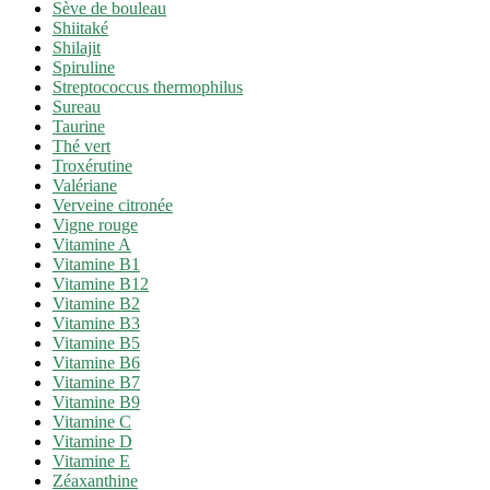
Sève de bouleau
Shiitaké
Shilajit
Spiruline
Streptococcus thermophilus
Sureau
Taurine
Thé vert
Troxérutine
Valériane
Verveine citronée
Vigne rouge
Vitamine A
Vitamine B1
Vitamine B12
Vitamine B2
Vitamine B3
Vitamine B5
Vitamine B6
Vitamine B7
Vitamine B9
Vitamine C
Vitamine D
Vitamine E
Zéaxanthine