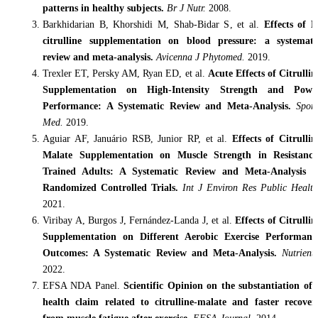
patterns in healthy subjects.
Br J Nutr.
2008.
Barkhidarian B, Khorshidi M, Shab-Bidar S, et al.
Effects of L
citrulline supplementation on blood pressure: a systemati
review and meta-analysis.
Avicenna J Phytomed.
2019.
Trexler ET, Persky AM, Ryan ED, et al.
Acute Effects of Citrullin
Supplementation on High-Intensity Strength and Powe
Performance: A Systematic Review and Meta-Analysis.
Sport
Med.
2019.
Aguiar AF, Januário RSB, Junior RP, et al.
Effects of Citrullin
Malate Supplementation on Muscle Strength in Resistance
Trained Adults: A Systematic Review and Meta-Analysis o
Randomized Controlled Trials.
Int J Environ Res Public Health
2021.
Viribay A, Burgos J, Fernández-Landa J, et al.
Effects of Citrullin
Supplementation on Different Aerobic Exercise Performanc
Outcomes: A Systematic Review and Meta-Analysis.
Nutrients
2022.
EFSA NDA Panel.
Scientific Opinion on the substantiation of 
health claim related to citrulline-malate and faster recover
from muscle fatigue after exercise.
EFSA Journal.
2014.