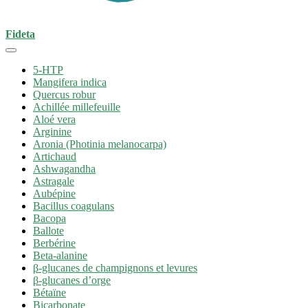
Fideta
5-HTP
Mangifera indica
Quercus robur
Achillée millefeuille
Aloé vera
Arginine
Aronia (Photinia melanocarpa)
Artichaud
Ashwagandha
Astragale
Aubépine
Bacillus coagulans
Bacopa
Ballote
Berbérine
Beta-alanine
β-glucanes de champignons et levures
β-glucanes d’orge
Bétaïne
Bicarbonate