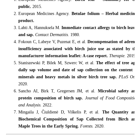
public.
2015.
European Medicines Agency.
Betulae folium – Herbal medicina
product.
Lahti A, Hannuksela M.
Immediate contact allergy to birch leave
and sap.
Contact Dermatitis.
1980.
Fokoun C, Labeye V, Puzenat E, et al.
Decompensation of adrena
insufficiency associated with birch juice use as stated by th
manufacturer information leaflet: A case report.
Therapie.
2019.
Staniszewski P, Bilek M, Szwerc W, et al.
The effect of tree age
daily sap volume and date of sap collection on the content o
minerals and heavy metals in silver birch tree sap.
PLoS One
2020.
Sancho AI, Birk T, Gregersen JM, et al.
Microbial safety an
protein composition of birch sap.
Journal of Food Compositio
and Analysis.
2022.
Mingaila J, Čiuldienė D, Viškelis P, et al.
The Quantity an
Biochemical Composition of Sap Collected from Birch an
Maple Trees in the Early Spring.
Forests.
2020.