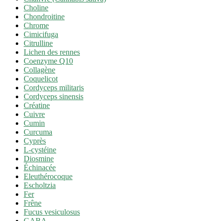
Choline
Chondroitine
Chrome
Cimicifuga
Citrulline
Lichen des rennes
Coenzyme Q10
Collagène
Coquelicot
Cordyceps militaris
Cordyceps sinensis
Créatine
Cuivre
Cumin
Curcuma
Cyprès
L-cystéine
Diosmine
Échinacée
Eleuthérocoque
Escholtzia
Fer
Frêne
Fucus vesiculosus
GABA