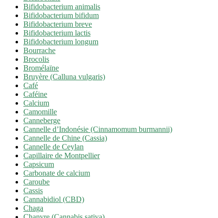
Bifidobacterium animalis
Bifidobacterium bifidum
Bifidobacterium breve
Bifidobacterium lactis
Bifidobacterium longum
Bourrache
Brocolis
Bromélaïne
Bruyère (Calluna vulgaris)
Café
Caféine
Calcium
Camomille
Canneberge
Cannelle d’Indonésie (Cinnamomum burmannii)
Cannelle de Chine (Cassia)
Cannelle de Ceylan
Capillaire de Montpellier
Capsicum
Carbonate de calcium
Caroube
Cassis
Cannabidiol (CBD)
Chaga
Chanvre (Cannabis sativa)