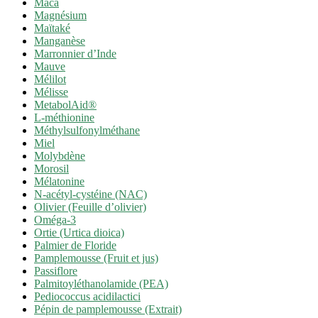
Maca
Magnésium
Maïtaké
Manganèse
Marronnier d’Inde
Mauve
Mélilot
Mélisse
MetabolAid®
L-méthionine
Méthylsulfonylméthane
Miel
Molybdène
Morosil
Mélatonine
N-acétyl-cystéine (NAC)
Olivier (Feuille d’olivier)
Oméga-3
Ortie (Urtica dioica)
Palmier de Floride
Pamplemousse (Fruit et jus)
Passiflore
Palmitoyléthanolamide (PEA)
Pediococcus acidilactici
Pépin de pamplemousse (Extrait)