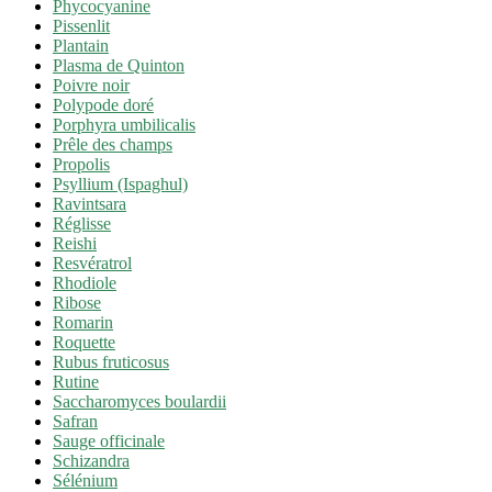
Phycocyanine
Pissenlit
Plantain
Plasma de Quinton
Poivre noir
Polypode doré
Porphyra umbilicalis
Prêle des champs
Propolis
Psyllium (Ispaghul)
Ravintsara
Réglisse
Reishi
Resvératrol
Rhodiole
Ribose
Romarin
Roquette
Rubus fruticosus
Rutine
Saccharomyces boulardii
Safran
Sauge officinale
Schizandra
Sélénium