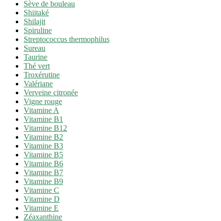
Sève de bouleau
Shiitaké
Shilajit
Spiruline
Streptococcus thermophilus
Sureau
Taurine
Thé vert
Troxérutine
Valériane
Verveine citronée
Vigne rouge
Vitamine A
Vitamine B1
Vitamine B12
Vitamine B2
Vitamine B3
Vitamine B5
Vitamine B6
Vitamine B7
Vitamine B9
Vitamine C
Vitamine D
Vitamine E
Zéaxanthine