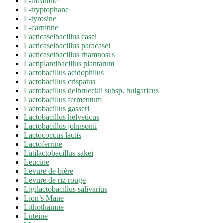
L-théanine
L-tryptophane
L-tyrosine
L-carnitine
Lacticaseibacillus casei
Lacticaseibacillus paracasei
Lacticaseibacillus rhamnosus
Lactiplantibacillus plantarum
Lactobacillus acidophilus
Lactobacillus crispatus
Lactobacillus delbrueckii subsp. bulgaricus
Lactobacillus fermentum
Lactobacillus gasseri
Lactobacillus helveticus
Lactobacillus johnsonii
Lactococcus lactis
Lactoferrine
Latilactobacillus sakei
Leucine
Levure de bière
Levure de riz rouge
Ligilactobacillus salivarius
Lion’s Mane
Lithothamne
Lutéine