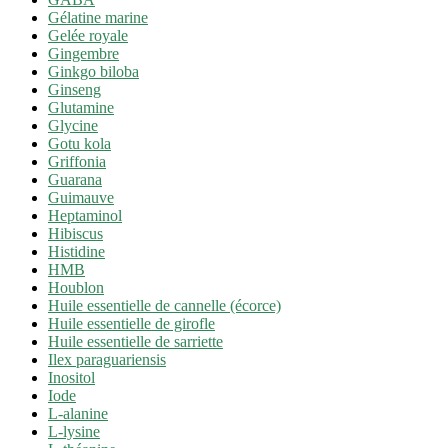
Gélatine marine
Gelée royale
Gingembre
Ginkgo biloba
Ginseng
Glutamine
Glycine
Gotu kola
Griffonia
Guarana
Guimauve
Heptaminol
Hibiscus
Histidine
HMB
Houblon
Huile essentielle de cannelle (écorce)
Huile essentielle de girofle
Huile essentielle de sarriette
Ilex paraguariensis
Inositol
Iode
L-alanine
L-lysine