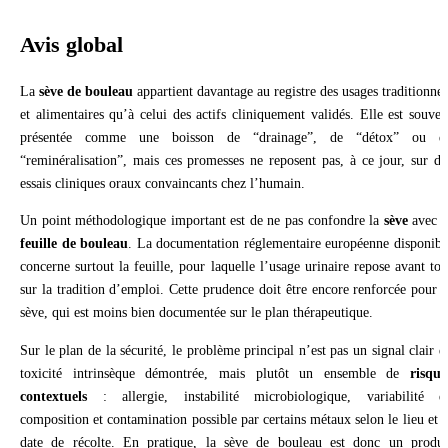
Avis global
La
sève de bouleau
appartient davantage au registre des usages traditionnel
et alimentaires qu’à celui des actifs cliniquement validés. Elle est souven
présentée comme une boisson de “drainage”, de “détox” ou d
“reminéralisation”, mais ces promesses ne reposent pas, à ce jour, sur de
essais cliniques oraux convaincants chez l’humain.
Un point méthodologique important est de ne pas confondre la
sève
avec l
feuille de bouleau
. La documentation réglementaire européenne disponibl
concerne surtout la feuille, pour laquelle l’usage urinaire repose avant tou
sur la tradition d’emploi. Cette prudence doit être encore renforcée pour l
sève, qui est moins bien documentée sur le plan thérapeutique.
Sur le plan de la sécurité, le problème principal n’est pas un signal clair d
toxicité intrinsèque démontrée, mais plutôt un ensemble de
risque
contextuels
: allergie, instabilité microbiologique, variabilité d
composition et contamination possible par certains métaux selon le lieu et l
date de récolte. En pratique, la sève de bouleau est donc un produi