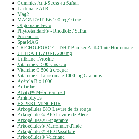
Gummies Anti-Stress au Safran
Lactibiane ATB
Mag2
MAGNEVIE B6 100 mg/10 mg
Oligobiane FeCu
Phytostandard® - Rhodiole / Safran
Proteochoc
SpasMAG
TRICHO-FORCE – DHT Blocker Anti-Chute Hormonale
ULTRA-LEVURE 200 mg
Unibiane Tyrosine
Vitamine C 500 sans eau
Vitamine C 500 à croquer
Vitamine C Liposomale 1000 mg Granions
Acérola Bio 1000
Adiaril®
Alvityl® Méla-Sommeil
AminoLytes
EXPERT MINCEUR
Arkogélules BIO Levure de riz rouge
Arkogélules® BIO Levure de Bière
Arkogélules® Gingembre
Arkogélules® Marronnier d'Inde
Arkogélules® BIO Passiflore
Arkogélules® Valériane