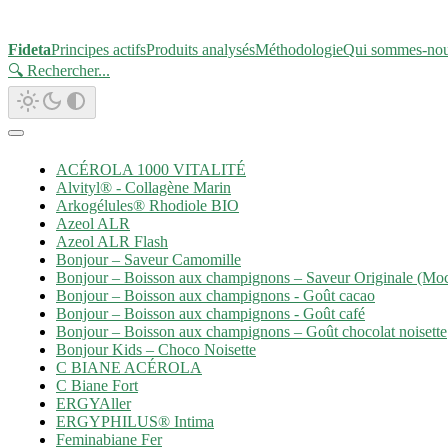
Fideta
Principes actifs
Produits analysés
Méthodologie
Qui sommes-no
🔍 Rechercher
...
ACÉROLA 1000 VITALITÉ
Alvityl® - Collagène Marin
Arkogélules® Rhodiole BIO
Azeol ALR
Azeol ALR Flash
Bonjour – Saveur Camomille
Bonjour – Boisson aux champignons – Saveur Originale (Mo
Bonjour – Boisson aux champignons - Goût cacao
Bonjour – Boisson aux champignons - Goût café
Bonjour – Boisson aux champignons – Goût chocolat noisette
Bonjour Kids – Choco Noisette
C BIANE ACÉROLA
C Biane Fort
ERGYAller
ERGYPHILUS® Intima
Feminabiane Fer