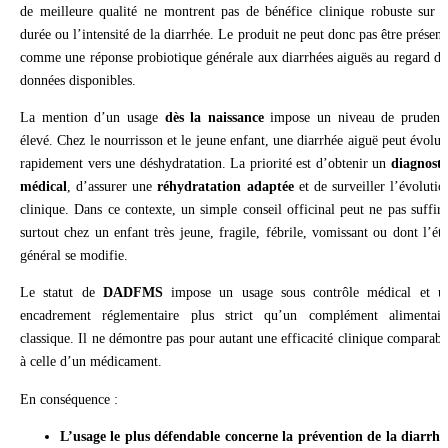
de meilleure qualité ne montrent pas de bénéfice clinique robuste sur l
durée ou l’intensité de la diarrhée. Le produit ne peut donc pas être présent
comme une réponse probiotique générale aux diarrhées aiguës au regard de
données disponibles.
La mention d’un usage
dès la naissance
impose un niveau de prudenc
élevé. Chez le nourrisson et le jeune enfant, une diarrhée aiguë peut évolue
rapidement vers une déshydratation. La priorité est d’obtenir un
diagnosti
médical
, d’assurer une
réhydratation adaptée
et de surveiller l’évolutio
clinique. Dans ce contexte, un simple conseil officinal peut ne pas suffire
surtout chez un enfant très jeune, fragile, fébrile, vomissant ou dont l’éta
général se modifie.
Le statut de
DADFMS
impose un usage sous contrôle médical et u
encadrement réglementaire plus strict qu’un complément alimentair
classique. Il ne démontre pas pour autant une efficacité clinique comparabl
à celle d’un médicament.
En conséquence :
L’usage le plus défendable concerne la prévention de la diarrhé