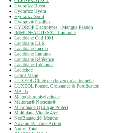
GLP1•PROTECT
Hydrafizz Boost
Hydrafizz Hydra
Hydrafizz Sport
Hydratis® Pastilles
HYDROP Électrolytes – Mangue Passion
IMMUN•ACTIFS® – Immunité
Lactibiane Cnd 10M
Lactibiane DLR
Lactibiane Imedia
Lactibiane Immuno
Lactibiane Référence
Lactibiane Tolérance
Lactichoc
Lion’s Mane
LUXEOL Chute de cheveux réactionnelle
LUXEOL Pousse, Croissance & Fortification
MA-05
Magnésium bisglycinate
Melioran® Noctesia®
Microbiane Q10 Age Protect
Multibiane Vitalité 45+
NeoBianacid® Menthe
Novanuit® Triple Action
Nutrof Total