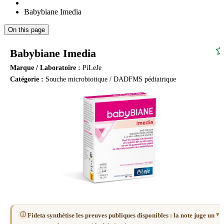
Babybiane Imedia
On this page
Babybiane Imedia
Marque / Laboratoire :
PiLeJe
Catégorie :
Souche microbiotique / DADFMS pédiatrique
ⓘ
Fideta synthétise les preuves publiques disponibles : la note juge un