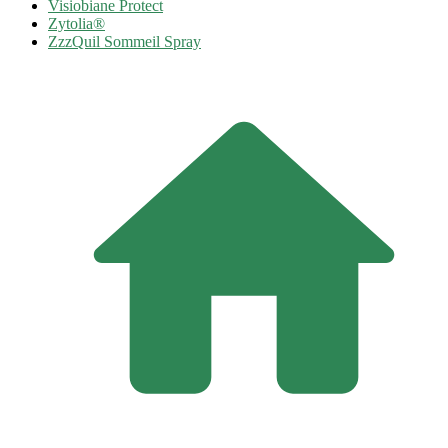
Visiobiane Protect
Zytolia®
ZzzQuil Sommeil Spray