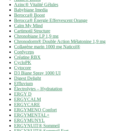
Azinc® Vitalité Gélules
Babybiane Imedia
Berocca® Boost
Berocca® Énergie Effervescent Orange
Calm My Mind
Cartimotil Structure
Chronobiane LP 1,9 mg
Chronodorm® Double Action Mélatonine 1,9 mg
Collagène marin 1000 mg Naticol®
Cordyceps
Créatine RBX
CycloPK
Cytocore
D3 Biane Spray 1000 UI
Digest Delight
Effluvium
Électrolytes – Hydratation
ERGY D
ERGYCALM
ERGYCARE
ERGYMENO Confort
ERGYMENTAL+
ERGYMUNYL
ERGYNUIT® Sommeil
ERGYNUIT® Sommeil Fort