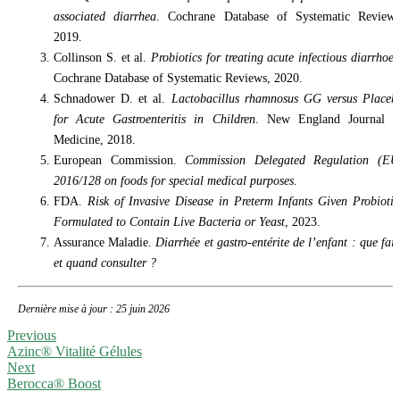
associated diarrhea
. Cochrane Database of Systematic Reviews
2019.
Collinson S. et al.
Probiotics for treating acute infectious diarrhoe
Cochrane Database of Systematic Reviews, 2020.
Schnadower D. et al.
Lactobacillus rhamnosus GG versus Placeb
for Acute Gastroenteritis in Children
. New England Journal o
Medicine, 2018.
European Commission.
Commission Delegated Regulation (EU
2016/128 on foods for special medical purposes
.
FDA.
Risk of Invasive Disease in Preterm Infants Given Probiotic
Formulated to Contain Live Bacteria or Yeast
, 2023.
Assurance Maladie.
Diarrhée et gastro-entérite de l’enfant : que fair
et quand consulter ?
Dernière mise à jour : 25 juin 2026
Previous
Azinc® Vitalité Gélules
Next
Berocca® Boost