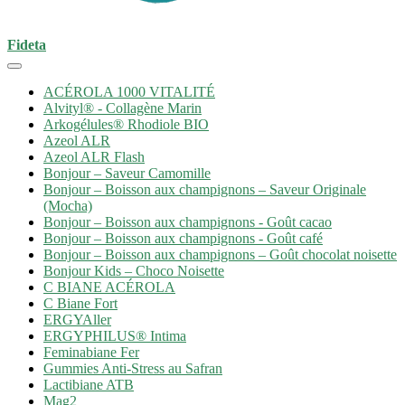
Fideta
ACÉROLA 1000 VITALITÉ
Alvityl® - Collagène Marin
Arkogélules® Rhodiole BIO
Azeol ALR
Azeol ALR Flash
Bonjour – Saveur Camomille
Bonjour – Boisson aux champignons – Saveur Originale
(Mocha)
Bonjour – Boisson aux champignons - Goût cacao
Bonjour – Boisson aux champignons - Goût café
Bonjour – Boisson aux champignons – Goût chocolat noisette
Bonjour Kids – Choco Noisette
C BIANE ACÉROLA
C Biane Fort
ERGYAller
ERGYPHILUS® Intima
Feminabiane Fer
Gummies Anti-Stress au Safran
Lactibiane ATB
Mag2