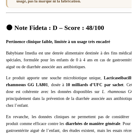
usage, pas la marque ni la fabrication.
🟠 Note Fideta :
D – Score : 48/100
Pertinence clinique faible, limitée à un usage très encadré
Babybiane Imedia est une denrée alimentaire destinée à des fins médicale
spéciales, formulée pour les enfants de 0 à 4 ans en cas de gastroentérit
aiguë ou de diarrhée associée aux antibiotiques.
Le produit apporte une souche microbiotique unique,
Lacticaseibacillu
rhamnosus GG LA801
, dosée à
10 milliards d’UFC par sachet
. Cett
dose est cohérente avec les données disponibles sur
L. rhamnosus
GG
principalement dans la prévention de la diarrhée associée aux antibiotique
chez l’enfant.
En revanche, les données cliniques ne permettent pas de considérer c
produit comme efficace contre les
diarrhées de manière générale
. Pour l
gastroentérite aiguë de l’enfant, des études existent, mais les essais récent