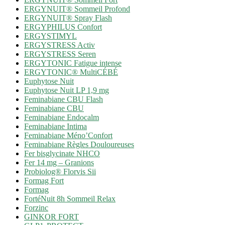
ERGYNUIT® Sommeil Profond
ERGYNUIT® Spray Flash
ERGYPHILUS Confort
ERGYSTIMYL
ERGYSTRESS Activ
ERGYSTRESS Seren
ERGYTONIC Fatigue intense
ERGYTONIC® MultiCÉBÉ
Euphytose Nuit
Euphytose Nuit LP 1,9 mg
Feminabiane CBU Flash
Feminabiane CBU
Feminabiane Endocalm
Feminabiane Intima
Feminabiane Méno’Confort
Feminabiane Règles Douloureuses
Fer bisglycinate NHCO
Fer 14 mg – Granions
Probiolog® Florvis Sii
Formag Fort
Formag
FortéNuit 8h Sommeil Relax
Forzinc
GINKOR FORT