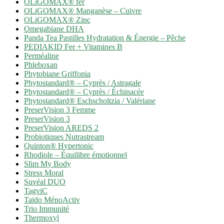
OLiGOMAX® fer
OLiGOMAX® Manganèse – Cuivre
OLiGOMAX® Zinc
Omegabiane DHA
Panda Tea Pastilles Hydratation & Énergie – Pêche
PEDIAKID Fer + Vitamines B
Perméaline
Phleboxan
Phytobiane Griffonia
Phytostandard® – Cyprès / Astragale
Phytostandard® – Cyprès / Échinacée
Phytostandard® Eschscholtzia / Valériane
PreserVision 3 Femme
PreserVision 3
PreserVision AREDS 2
Probiotiques Nutrastream
Quinton® Hypertonic
Rhodiole – Équilibre émotionnel
Slim My Body
Stress Moral
Suvéal DUO
TagviC
Taïdo MénoActiv
Trio Immunité
Thermoxyl