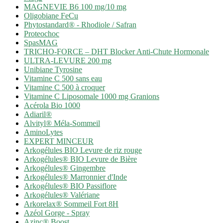
MAGNEVIE B6 100 mg/10 mg
Oligobiane FeCu
Phytostandard® - Rhodiole / Safran
Proteochoc
SpasMAG
TRICHO-FORCE – DHT Blocker Anti-Chute Hormonale
ULTRA-LEVURE 200 mg
Unibiane Tyrosine
Vitamine C 500 sans eau
Vitamine C 500 à croquer
Vitamine C Liposomale 1000 mg Granions
Acérola Bio 1000
Adiaril®
Alvityl® Méla-Sommeil
AminoLytes
EXPERT MINCEUR
Arkogélules BIO Levure de riz rouge
Arkogélules® BIO Levure de Bière
Arkogélules® Gingembre
Arkogélules® Marronnier d'Inde
Arkogélules® BIO Passiflore
Arkogélules® Valériane
Arkorelax® Sommeil Fort 8H
Azéol Gorge - Spray
Azinc® Boost