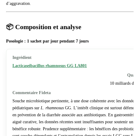
d’aggravation.
📦 Composition et analyse
Posologie : 1 sachet par jour pendant 7 jours
Lacticaseibacillus rhamnosus GG LA801
10 milliards 
Souche microbiotique pertinente, à une dose cohérente avec les données
pédiatriques sur
L. rhamnosus
GG. L’intérêt clinique est surtout défend
en prévention de la diarrhée associée aux antibiotiques. En gastroentérit
aiguë curative, les données récentes sont insuffisantes pour soutenir un
bénéfice robuste. Prudence supplémentaire : les bénéfices des probiotiq
sont souche-dépendants et l’extrapolation depuis les essais LGG vers 