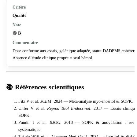
Qualité
🟢
B
Dose conforme aux essais, galénique adaptée, statut DADFMS cohérent
Absence d’étude clinique propre = seul bémol.
📚 Références scientifiques
Fitz V et al.
JCEM
. 2024 — Méta-analyse myo-inositol & SOPK.
Unfer V et al.
Reprod Biol Endocrinol
. 2017 — Essais clinique
SOPK.
Pundir J et al.
BJOG
. 2018 — SOPK & anovulation : revu
systématique.
Takele WW et al.
Commun Med (Nat)
. 2024 — Inositol & diabèt