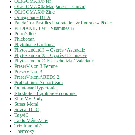
OLiGOMAX® fer
OLiGOMAX® Manganèse – Cuivre
OLiGOMAX® Zinc
Omegabiane DHA
Panda Tea Pastilles Hydratation & Énergie – Pêche
PEDIAKID Fer + Vitamines B
Perméaline
Phleboxan
Phytobiane Griffonia
Phytostandard® – Cyprès / Astragale
Phytostandard® – Cyprès / Échinacée
Phytostandard® Eschscholtzia / Valériane
PreserVision 3 Femme
PreserVision 3
PreserVision AREDS 2
Probiotiques Nutrastream
Quinton® Hypertonic
Rhodiole – Équilibre émotionnel
Slim My Body
Stress Moral
Suvéal DUO
TagviC
Taïdo MénoActiv
Trio Immunité
Thermoxyl