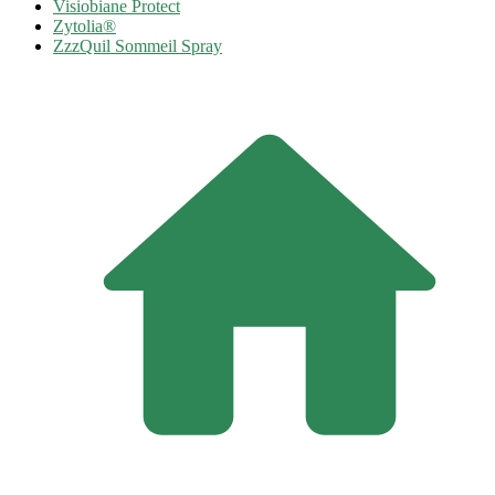
Visiobiane Protect
Zytolia®
ZzzQuil Sommeil Spray