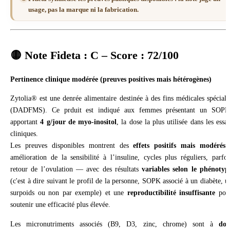
usage, pas la marque ni la fabrication.
🟡
Note Fideta : C – Score : 72/100
Pertinence clinique modérée (preuves positives mais hétérogènes)
Zytolia® est une denrée alimentaire destinée à des fins médicales spéciale
(DADFMS). Ce prduit est indiqué aux femmes présentant un SOPK
apportant
4 g/jour de myo-inositol
, la dose la plus utilisée dans les essai
cliniques.
Les preuves disponibles montrent des
effets positifs mais modérés
amélioration de la sensibilité à l’insuline, cycles plus réguliers, parfoi
retour de l’ovulation — avec des résultats
variables selon le phénotyp
(c'est à dire suivant le profil de la personne, SOPK associé à un diabète, u
surpoids ou non par exemple) et une
reproductibilité insuffisante
pou
soutenir une efficacité plus élevée.
Les micronutriments associés (B9, D3, zinc, chrome) sont à
dos