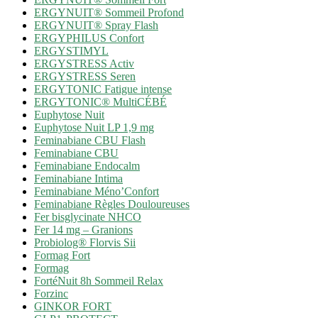
ERGYNUIT® Sommeil Profond
ERGYNUIT® Spray Flash
ERGYPHILUS Confort
ERGYSTIMYL
ERGYSTRESS Activ
ERGYSTRESS Seren
ERGYTONIC Fatigue intense
ERGYTONIC® MultiCÉBÉ
Euphytose Nuit
Euphytose Nuit LP 1,9 mg
Feminabiane CBU Flash
Feminabiane CBU
Feminabiane Endocalm
Feminabiane Intima
Feminabiane Méno’Confort
Feminabiane Règles Douloureuses
Fer bisglycinate NHCO
Fer 14 mg – Granions
Probiolog® Florvis Sii
Formag Fort
Formag
FortéNuit 8h Sommeil Relax
Forzinc
GINKOR FORT