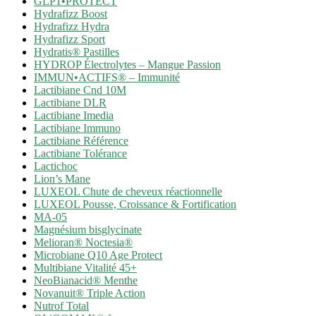
GLP1•PROTECT
Hydrafizz Boost
Hydrafizz Hydra
Hydrafizz Sport
Hydratis® Pastilles
HYDROP Électrolytes – Mangue Passion
IMMUN•ACTIFS® – Immunité
Lactibiane Cnd 10M
Lactibiane DLR
Lactibiane Imedia
Lactibiane Immuno
Lactibiane Référence
Lactibiane Tolérance
Lactichoc
Lion’s Mane
LUXEOL Chute de cheveux réactionnelle
LUXEOL Pousse, Croissance & Fortification
MA-05
Magnésium bisglycinate
Melioran® Noctesia®
Microbiane Q10 Age Protect
Multibiane Vitalité 45+
NeoBianacid® Menthe
Novanuit® Triple Action
Nutrof Total