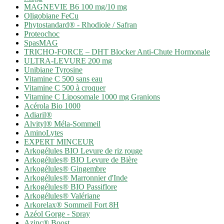
MAGNEVIE B6 100 mg/10 mg
Oligobiane FeCu
Phytostandard® - Rhodiole / Safran
Proteochoc
SpasMAG
TRICHO-FORCE – DHT Blocker Anti-Chute Hormonale
ULTRA-LEVURE 200 mg
Unibiane Tyrosine
Vitamine C 500 sans eau
Vitamine C 500 à croquer
Vitamine C Liposomale 1000 mg Granions
Acérola Bio 1000
Adiaril®
Alvityl® Méla-Sommeil
AminoLytes
EXPERT MINCEUR
Arkogélules BIO Levure de riz rouge
Arkogélules® BIO Levure de Bière
Arkogélules® Gingembre
Arkogélules® Marronnier d'Inde
Arkogélules® BIO Passiflore
Arkogélules® Valériane
Arkorelax® Sommeil Fort 8H
Azéol Gorge - Spray
Azinc® Boost