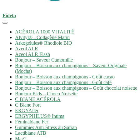
Fideta
ACÉROLA 1000 VITALITÉ
Alvityl® - Collagène Marin
Arkogélules® Rhodiole BIO
Azeol ALR
Azeol ALR Flash
Bonjour – Saveur Camomille
Bonjour – Boisson aux champignons – Saveur Originale
(Mocha)
Bonjour – Boisson aux champignons - Goût cacao
Bonjour – Boisson aux champignons - Goût café
Bonjour – Boisson aux champignons – Goût chocolat noisette
Bonjour Kids – Choco Noisette
C BIANE ACÉROLA
C Biane Fort
ERGYAller
ERGYPHILUS® Intima
Feminabiane Fer
Gummies Anti-Stress au Safran
Lactibiane ATB
Mag2