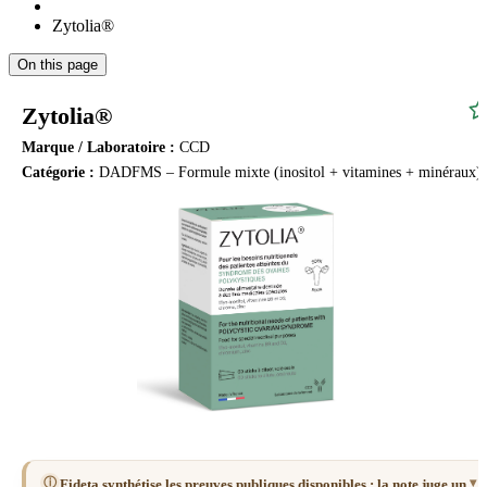
Zytolia®
On this page
Zytolia®
Marque / Laboratoire :
CCD
Catégorie :
DADFMS – Formule mixte (inositol + vitamines + minéraux)
ⓘ
Fideta synthétise les preuves publiques disponibles : la note juge un