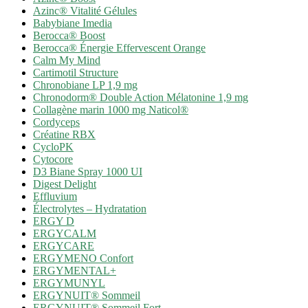
Azinc® Vitalité Gélules
Babybiane Imedia
Berocca® Boost
Berocca® Énergie Effervescent Orange
Calm My Mind
Cartimotil Structure
Chronobiane LP 1,9 mg
Chronodorm® Double Action Mélatonine 1,9 mg
Collagène marin 1000 mg Naticol®
Cordyceps
Créatine RBX
CycloPK
Cytocore
D3 Biane Spray 1000 UI
Digest Delight
Effluvium
Électrolytes – Hydratation
ERGY D
ERGYCALM
ERGYCARE
ERGYMENO Confort
ERGYMENTAL+
ERGYMUNYL
ERGYNUIT® Sommeil
ERGYNUIT® Sommeil Fort