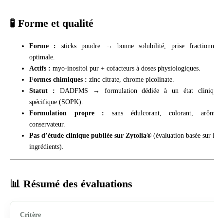
🧪 Forme et qualité
Forme :
sticks poudre → bonne solubilité, prise fractionné
optimale.
Actifs :
myo-inositol pur + cofacteurs à doses physiologiques.
Formes chimiques :
zinc citrate, chrome picolinate.
Statut :
DADFMS → formulation dédiée à un état cliniqu
spécifique (SOPK).
Formulation propre :
sans édulcorant, colorant, arôme
conservateur.
Pas d’étude clinique publiée sur Zytolia®
(évaluation basée sur le
ingrédients).
📊 Résumé des évaluations