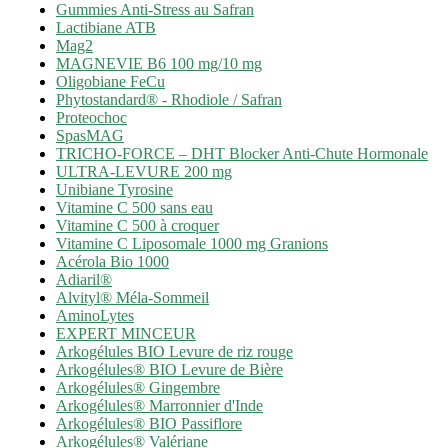
Gummies Anti-Stress au Safran
Lactibiane ATB
Mag2
MAGNEVIE B6 100 mg/10 mg
Oligobiane FeCu
Phytostandard® - Rhodiole / Safran
Proteochoc
SpasMAG
TRICHO-FORCE – DHT Blocker Anti-Chute Hormonale
ULTRA-LEVURE 200 mg
Unibiane Tyrosine
Vitamine C 500 sans eau
Vitamine C 500 à croquer
Vitamine C Liposomale 1000 mg Granions
Acérola Bio 1000
Adiaril®
Alvityl® Méla-Sommeil
AminoLytes
EXPERT MINCEUR
Arkogélules BIO Levure de riz rouge
Arkogélules® BIO Levure de Bière
Arkogélules® Gingembre
Arkogélules® Marronnier d'Inde
Arkogélules® BIO Passiflore
Arkogélules® Valériane