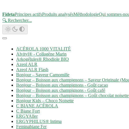
Fideta
Principes actifs
Produits analysés
Méthodologie
Qui sommes-no
🔍 Rechercher
...
ACÉROLA 1000 VITALITÉ
Alvityl® - Collagène Marin
Arkogélules® Rhodiole BIO
Azeol ALR
Azeol ALR Flash
Bonjour – Saveur Camomille
Bonjour – Boisson aux champignons – Saveur Originale (Mo
Bonjour – Boisson aux champignons - Goût cacao
Bonjour – Boisson aux champignons - Goût café
Bonjour – Boisson aux champignons – Goût chocolat noisette
Bonjour Kids – Choco Noisette
C BIANE ACÉROLA
C Biane Fort
ERGYAller
ERGYPHILUS® Intima
Feminabiane Fer