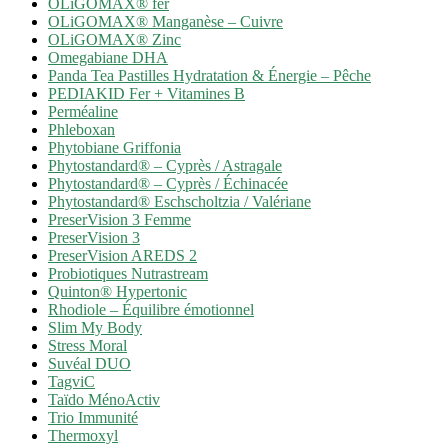
OLiGOMAX® fer
OLiGOMAX® Manganèse – Cuivre
OLiGOMAX® Zinc
Omegabiane DHA
Panda Tea Pastilles Hydratation & Énergie – Pêche
PEDIAKID Fer + Vitamines B
Perméaline
Phleboxan
Phytobiane Griffonia
Phytostandard® – Cyprès / Astragale
Phytostandard® – Cyprès / Échinacée
Phytostandard® Eschscholtzia / Valériane
PreserVision 3 Femme
PreserVision 3
PreserVision AREDS 2
Probiotiques Nutrastream
Quinton® Hypertonic
Rhodiole – Équilibre émotionnel
Slim My Body
Stress Moral
Suvéal DUO
TagviC
Taïdo MénoActiv
Trio Immunité
Thermoxyl