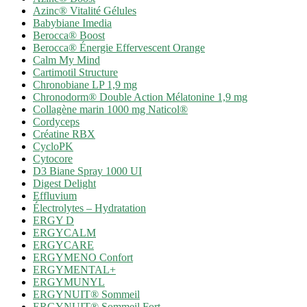
Azinc® Vitalité Gélules
Babybiane Imedia
Berocca® Boost
Berocca® Énergie Effervescent Orange
Calm My Mind
Cartimotil Structure
Chronobiane LP 1,9 mg
Chronodorm® Double Action Mélatonine 1,9 mg
Collagène marin 1000 mg Naticol®
Cordyceps
Créatine RBX
CycloPK
Cytocore
D3 Biane Spray 1000 UI
Digest Delight
Effluvium
Électrolytes – Hydratation
ERGY D
ERGYCALM
ERGYCARE
ERGYMENO Confort
ERGYMENTAL+
ERGYMUNYL
ERGYNUIT® Sommeil
ERGYNUIT® Sommeil Fort