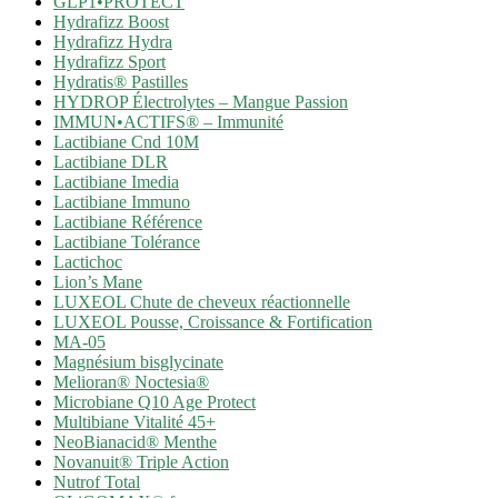
GLP1•PROTECT
Hydrafizz Boost
Hydrafizz Hydra
Hydrafizz Sport
Hydratis® Pastilles
HYDROP Électrolytes – Mangue Passion
IMMUN•ACTIFS® – Immunité
Lactibiane Cnd 10M
Lactibiane DLR
Lactibiane Imedia
Lactibiane Immuno
Lactibiane Référence
Lactibiane Tolérance
Lactichoc
Lion’s Mane
LUXEOL Chute de cheveux réactionnelle
LUXEOL Pousse, Croissance & Fortification
MA-05
Magnésium bisglycinate
Melioran® Noctesia®
Microbiane Q10 Age Protect
Multibiane Vitalité 45+
NeoBianacid® Menthe
Novanuit® Triple Action
Nutrof Total