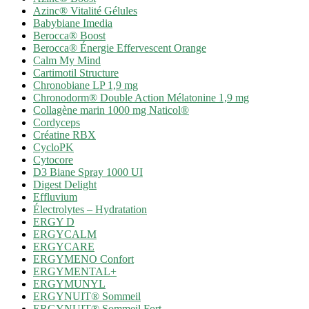
Azinc® Vitalité Gélules
Babybiane Imedia
Berocca® Boost
Berocca® Énergie Effervescent Orange
Calm My Mind
Cartimotil Structure
Chronobiane LP 1,9 mg
Chronodorm® Double Action Mélatonine 1,9 mg
Collagène marin 1000 mg Naticol®
Cordyceps
Créatine RBX
CycloPK
Cytocore
D3 Biane Spray 1000 UI
Digest Delight
Effluvium
Électrolytes – Hydratation
ERGY D
ERGYCALM
ERGYCARE
ERGYMENO Confort
ERGYMENTAL+
ERGYMUNYL
ERGYNUIT® Sommeil
ERGYNUIT® Sommeil Fort