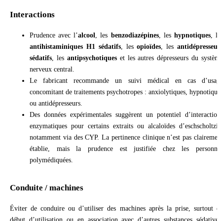
Interactions
Prudence avec l’
alcool
, les
benzodiazépines
, les
hypnotiques
, le
antihistaminiques H1 sédatifs
, les
opioïdes
, les
antidépresseur
sédatifs
, les
antipsychotiques
et les autres dépresseurs du systèm
nerveux central.
Le fabricant recommande un suivi médical en cas d’usag
concomitant de traitements psychotropes : anxiolytiques, hypnotique
ou antidépresseurs.
Des données expérimentales suggèrent un potentiel d’interaction
enzymatiques pour certains extraits ou alcaloïdes d’eschscholtzia
notamment via des CYP. La pertinence clinique n’est pas clairemen
établie, mais la prudence est justifiée chez les personne
polymédiquées.
Conduite / machines
Éviter de conduire ou d’utiliser des machines après la prise, surtout e
début d’utilisation ou en association avec d’autres substances sédatives