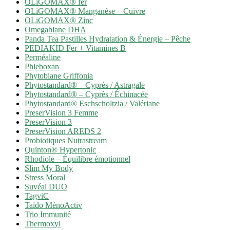
OLiGOMAX® fer
OLiGOMAX® Manganèse – Cuivre
OLiGOMAX® Zinc
Omegabiane DHA
Panda Tea Pastilles Hydratation & Énergie – Pêche
PEDIAKID Fer + Vitamines B
Perméaline
Phleboxan
Phytobiane Griffonia
Phytostandard® – Cyprès / Astragale
Phytostandard® – Cyprès / Échinacée
Phytostandard® Eschscholtzia / Valériane
PreserVision 3 Femme
PreserVision 3
PreserVision AREDS 2
Probiotiques Nutrastream
Quinton® Hypertonic
Rhodiole – Équilibre émotionnel
Slim My Body
Stress Moral
Suvéal DUO
TagviC
Taïdo MénoActiv
Trio Immunité
Thermoxyl