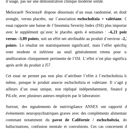
d’usage, pas sur une démonstration clinique moderne solide.
Melioran® Noctesia® dispose désormais d’un essai randomisé, en doubl
aveugle, versus placebo, sur l’association
eschscholtzia + valériane
. Ce
essai rapporte une baisse de l’Insomnia Severity Index (ISI) plus important
avec le supplément qu’avec le placebo après 4 semaines :
–6,21 point
versus –3,89 points
, soit un effet net attribuable au produit d’environ
–2,3
points
. Le résultat est statistiquement significatif, mais l’effet spécifiqu
reste modeste et inférieur au seuil généralement retenu pour un
amélioration cliniquement pertinente de l’ISI. L’effet n’est plus significati
après arrêt du produit à J57.
Cet essai ne permet pas non plus d’attribuer l’effet à l’eschscholtzia lui
même, puisque le produit associe eschscholtzia et valériane. Il s’agit pa
ailleurs d’un essai unique, non répliqué indépendamment, financé pa
PiLeJe, avec plusieurs auteurs employés par le laboratoire.
Surtout, des signalements de nutrivigilance ANSES ont rapporté de
événements neuropsychiatriques graves avec des compléments alimentaire
contenant notamment du
pavot de Californie / eschscholtzia
, don
hallucinations, confusion mentale et convulsions. Ces cas concernent de