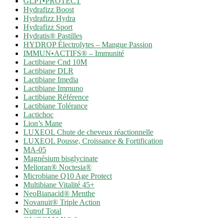
GLP1•PROTECT
Hydrafizz Boost
Hydrafizz Hydra
Hydrafizz Sport
Hydratis® Pastilles
HYDROP Électrolytes – Mangue Passion
IMMUN•ACTIFS® – Immunité
Lactibiane Cnd 10M
Lactibiane DLR
Lactibiane Imedia
Lactibiane Immuno
Lactibiane Référence
Lactibiane Tolérance
Lactichoc
Lion’s Mane
LUXEOL Chute de cheveux réactionnelle
LUXEOL Pousse, Croissance & Fortification
MA-05
Magnésium bisglycinate
Melioran® Noctesia®
Microbiane Q10 Age Protect
Multibiane Vitalité 45+
NeoBianacid® Menthe
Novanuit® Triple Action
Nutrof Total