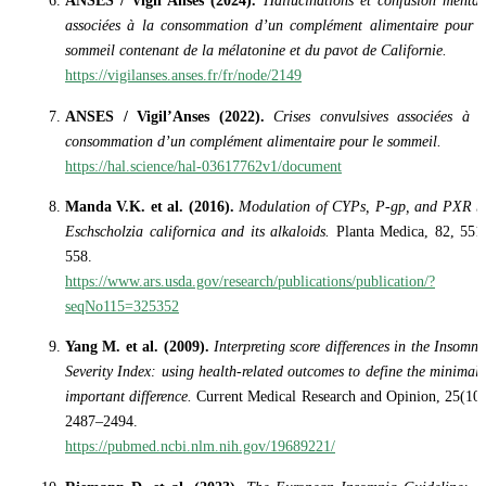
ANSES / Vigil’Anses (2024).
Hallucinations et confusion mental
associées à la consommation d’un complément alimentaire pour l
sommeil contenant de la mélatonine et du pavot de Californie.
https://vigilanses.anses.fr/fr/node/2149
ANSES / Vigil’Anses (2022).
Crises convulsives associées à l
consommation d’un complément alimentaire pour le sommeil.
https://hal.science/hal-03617762v1/document
Manda V.K. et al. (2016).
Modulation of CYPs, P-gp, and PXR b
Eschscholzia californica and its alkaloids.
Planta Medica, 82, 551
558.
https://www.ars.usda.gov/research/publications/publication/?
seqNo115=325352
Yang M. et al. (2009).
Interpreting score differences in the Insomni
Severity Index: using health-related outcomes to define the minimall
important difference.
Current Medical Research and Opinion, 25(10)
2487–2494.
https://pubmed.ncbi.nlm.nih.gov/19689221/