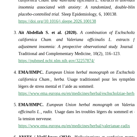
insomnia associated with anxiety: A randomized, double-blind
placebo-controlled trial.
Sleep Epidemiology, 6, 100138.
https://doi.org/10.1016/j.sleepe.2026.100138
Ait Abdellah S. et al. (2020).
A combination of Eschscholtzi
californica Cham. and Valeriana officinalis L. extracts fo
adjustment insomnia: A prospective observational study.
Journal o
Traditional and Complementary Medicine, 10(2), 116–123.
https://pubmed.ncbi.nlm.nih.gov/32257874/
EMA/HMPC.
European Union herbal monograph on Eschscholzi
californica Cham., herba.
Usage traditionnel pour les symptôme
légers de stress mental et l’aide au sommeil.
https://www.ema.europa.eu/en/medicines/herbal/eschscholziae-herba
EMA/HMPC.
European Union herbal monograph on Valerian
officinalis L., radix.
Usage dans les troubles légers du sommeil et d
la tension nerveuse.
https://www.ema.europa.eu/en/medicines/herbal/valerianae-radix