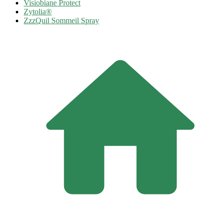
Visiobiane Protect
Zytolia®
ZzzQuil Sommeil Spray