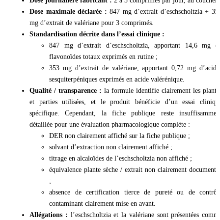
Dose journalière fabricant :
2 à 3 comprimés par jour, au coucher.
Dose maximale déclarée :
847 mg d’extrait d’eschscholtzia + 35
mg d’extrait de valériane pour 3 comprimés.
Standardisation décrite dans l’essai clinique :
847 mg d’extrait d’eschscholtzia, apportant 14,6 mg d
flavonoïdes totaux exprimés en rutine ;
353 mg d’extrait de valériane, apportant 0,72 mg d’acide
sesquiterpéniques exprimés en acide valérénique.
Qualité / transparence :
la formule identifie clairement les plante
et parties utilisées, et le produit bénéficie d’un essai cliniqu
spécifique. Cependant, la fiche publique reste insuffisammen
détaillée pour une évaluation pharmacologique complète :
DER non clairement affiché sur la fiche publique ;
solvant d’extraction non clairement affiché ;
titrage en alcaloïdes de l’eschscholtzia non affiché ;
équivalence plante sèche / extrait non clairement documenté
;
absence de certification tierce de pureté ou de contrôl
contaminant clairement mise en avant.
Allégations :
l’eschscholtzia et la valériane sont présentées comm