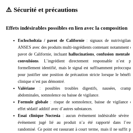
⚠️ Sécurité et précautions
Effets indésirables possibles en lien avec la composition
Eschscholtzia / pavot de Californie
: signaux de nutrivigilanc
ANSES avec des produits multi-ingrédients contenant notamment d
pavot de Californie, incluant
hallucinations
,
confusion mentale
e
convulsions
. L’ingrédient directement responsable n’est pa
formellement identifié, mais le signal est suffisamment préoccupan
pour justifier une position de précaution stricte lorsque le bénéfic
clinique n’est pas démontré.
Valériane
: possibles troubles digestifs, nausées, crampe
abdominales, somnolence ou baisse de vigilance.
Formule globale
: risque de somnolence, baisse de vigilance o
effet sédatif additif avec d’autres substances.
Essai clinique Noctesia
: aucun événement indésirable sévère n
événement jugé lié au produit n’a été rapporté dans l’essa
randomisé. Ce point est rassurant à court terme, mais il ne suffit pa