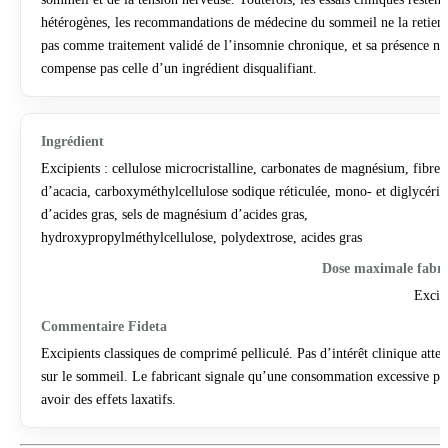
hétérogènes, les recommandations de médecine du sommeil ne la retien
pas comme traitement validé de l’insomnie chronique, et sa présence ne
compense pas celle d’un ingrédient disqualifiant.
Excipients : cellulose microcristalline, carbonates de magnésium, fibre
d’acacia, carboxyméthylcellulose sodique réticulée, mono- et diglycérid
d’acides gras, sels de magnésium d’acides gras,
hydroxypropylméthylcellulose, polydextrose, acides gras
Excip
Excipients classiques de comprimé pelliculé. Pas d’intérêt clinique atte
sur le sommeil. Le fabricant signale qu’une consommation excessive pe
avoir des effets laxatifs.