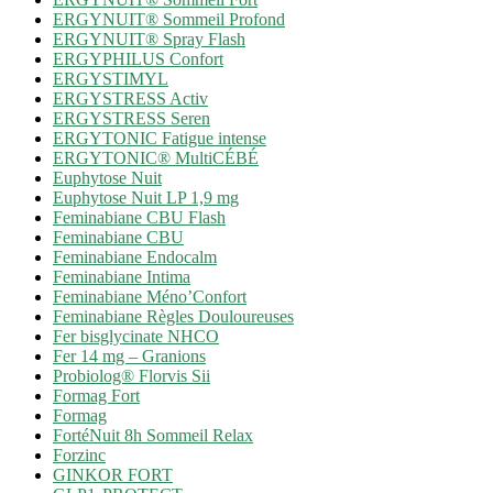
ERGYNUIT® Sommeil Profond
ERGYNUIT® Spray Flash
ERGYPHILUS Confort
ERGYSTIMYL
ERGYSTRESS Activ
ERGYSTRESS Seren
ERGYTONIC Fatigue intense
ERGYTONIC® MultiCÉBÉ
Euphytose Nuit
Euphytose Nuit LP 1,9 mg
Feminabiane CBU Flash
Feminabiane CBU
Feminabiane Endocalm
Feminabiane Intima
Feminabiane Méno’Confort
Feminabiane Règles Douloureuses
Fer bisglycinate NHCO
Fer 14 mg – Granions
Probiolog® Florvis Sii
Formag Fort
Formag
FortéNuit 8h Sommeil Relax
Forzinc
GINKOR FORT