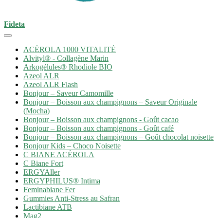
Fideta
ACÉROLA 1000 VITALITÉ
Alvityl® - Collagène Marin
Arkogélules® Rhodiole BIO
Azeol ALR
Azeol ALR Flash
Bonjour – Saveur Camomille
Bonjour – Boisson aux champignons – Saveur Originale
(Mocha)
Bonjour – Boisson aux champignons - Goût cacao
Bonjour – Boisson aux champignons - Goût café
Bonjour – Boisson aux champignons – Goût chocolat noisette
Bonjour Kids – Choco Noisette
C BIANE ACÉROLA
C Biane Fort
ERGYAller
ERGYPHILUS® Intima
Feminabiane Fer
Gummies Anti-Stress au Safran
Lactibiane ATB
Mag2