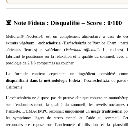
☠️ Note Fideta : Disqualifié – Score : 0/100
Melioran® Noctesia® est un complément alimentaire à base de deu
extraits végétaux :
eschscholtzia
(
Eschscholtzia californica
Cham., partie
aériennes fleuries) et
valériane
(
Valeriana officinalis
L., racines). L
fabricant le positionne sur la relaxation et la qualité du sommeil, avec un
posologie de 2 à 3 comprimés au coucher.
La formule contient cependant un ingrédient considéré comm
disqualifiant dans la méthodologie Fideta
: l’
eschscholtzia
, ou pavot d
Californie.
L’eschscholtzia ne dispose pas de preuve clinique robuste en monothérapi
sur l’endormissement, la qualité du sommeil, les réveils nocturnes o
l’anxiété. L’EMA/HMPC reconnaît uniquement un
usage traditionnel
pou
les symptômes légers de stress mental et l’aide au sommeil. Cett
reconnaissance repose sur l’ancienneté d’utilisation et la plausibilit