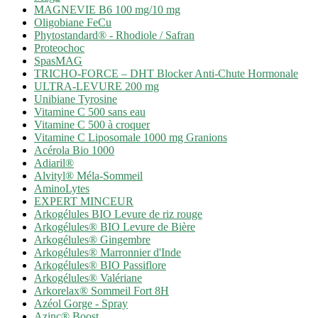
MAGNEVIE B6 100 mg/10 mg
Oligobiane FeCu
Phytostandard® - Rhodiole / Safran
Proteochoc
SpasMAG
TRICHO-FORCE – DHT Blocker Anti-Chute Hormonale
ULTRA-LEVURE 200 mg
Unibiane Tyrosine
Vitamine C 500 sans eau
Vitamine C 500 à croquer
Vitamine C Liposomale 1000 mg Granions
Acérola Bio 1000
Adiaril®
Alvityl® Méla-Sommeil
AminoLytes
EXPERT MINCEUR
Arkogélules BIO Levure de riz rouge
Arkogélules® BIO Levure de Bière
Arkogélules® Gingembre
Arkogélules® Marronnier d'Inde
Arkogélules® BIO Passiflore
Arkogélules® Valériane
Arkorelax® Sommeil Fort 8H
Azéol Gorge - Spray
Azinc® Boost