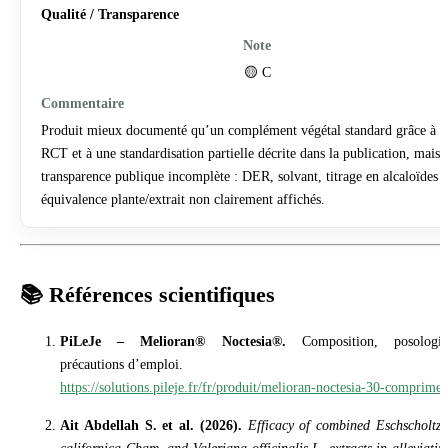
Qualité / Transparence
🟡 C
Produit mieux documenté qu’un complément végétal standard grâce à u
RCT et à une standardisation partielle décrite dans la publication, mais
transparence publique incomplète : DER, solvant, titrage en alcaloïdes e
équivalence plante/extrait non clairement affichés.
📚 Références scientifiques
PiLeJe – Melioran® Noctesia®.
Composition, posologie
précautions d’emploi.
https://solutions.pileje.fr/fr/produit/melioran-noctesia-30-comprimes
Ait Abdellah S. et al. (2026).
Efficacy of combined Eschscholtzi
californica Cham. and Valeriana officinalis L. extracts in alleviatin