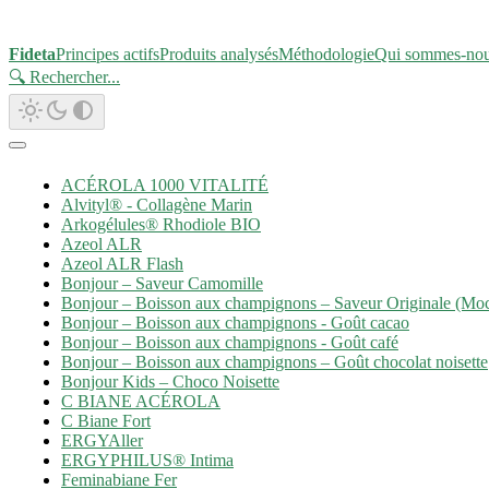
Fideta
Principes actifs
Produits analysés
Méthodologie
Qui sommes-no
🔍 Rechercher
...
ACÉROLA 1000 VITALITÉ
Alvityl® - Collagène Marin
Arkogélules® Rhodiole BIO
Azeol ALR
Azeol ALR Flash
Bonjour – Saveur Camomille
Bonjour – Boisson aux champignons – Saveur Originale (Mo
Bonjour – Boisson aux champignons - Goût cacao
Bonjour – Boisson aux champignons - Goût café
Bonjour – Boisson aux champignons – Goût chocolat noisette
Bonjour Kids – Choco Noisette
C BIANE ACÉROLA
C Biane Fort
ERGYAller
ERGYPHILUS® Intima
Feminabiane Fer