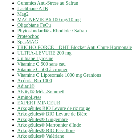
Gummies Anti-Stress au Safran
Lactibiane ATB
Mag2
MAGNEVIE B6 100 mg/10 mg
Oligobiane FeCu
Phytostandard® - Rhodiole / Safran
Proteochoc
SpasMAG
TRICHO-FORCE – DHT Blocker Anti-Chute Hormonale
ULTRA-LEVURE 200 mg
Unibiane Tyrosine
Vitamine C 500 sans eau
Vitamine C 500 à croquer
Vitamine C Liposomale 1000 mg Granions
Acérola Bio 1000
Adiaril®
Alvityl® Méla-Sommeil
AminoLytes
EXPERT MINCEUR
Arkogélules BIO Levure de riz rouge
Arkogélules® BIO Levure de Bière
Arkogélules® Gingembre
Arkogélules® Marronnier d'Inde
Arkogélules® BIO Passiflore
Arkogélules® Valériane