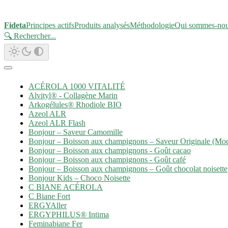
Fideta
Principes actifs
Produits analysés
Méthodologie
Qui sommes-no
🔍 Rechercher
...
ACÉROLA 1000 VITALITÉ
Alvityl® - Collagène Marin
Arkogélules® Rhodiole BIO
Azeol ALR
Azeol ALR Flash
Bonjour – Saveur Camomille
Bonjour – Boisson aux champignons – Saveur Originale (Mo
Bonjour – Boisson aux champignons - Goût cacao
Bonjour – Boisson aux champignons - Goût café
Bonjour – Boisson aux champignons – Goût chocolat noisette
Bonjour Kids – Choco Noisette
C BIANE ACÉROLA
C Biane Fort
ERGYAller
ERGYPHILUS® Intima
Feminabiane Fer