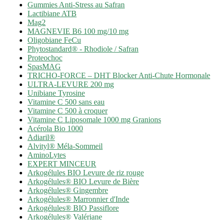
Gummies Anti-Stress au Safran
Lactibiane ATB
Mag2
MAGNEVIE B6 100 mg/10 mg
Oligobiane FeCu
Phytostandard® - Rhodiole / Safran
Proteochoc
SpasMAG
TRICHO-FORCE – DHT Blocker Anti-Chute Hormonale
ULTRA-LEVURE 200 mg
Unibiane Tyrosine
Vitamine C 500 sans eau
Vitamine C 500 à croquer
Vitamine C Liposomale 1000 mg Granions
Acérola Bio 1000
Adiaril®
Alvityl® Méla-Sommeil
AminoLytes
EXPERT MINCEUR
Arkogélules BIO Levure de riz rouge
Arkogélules® BIO Levure de Bière
Arkogélules® Gingembre
Arkogélules® Marronnier d'Inde
Arkogélules® BIO Passiflore
Arkogélules® Valériane