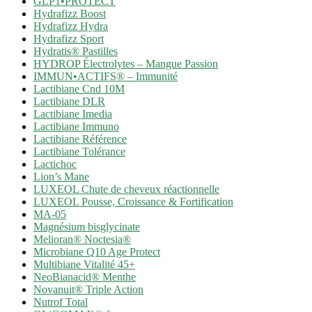
GLP1•PROTECT
Hydrafizz Boost
Hydrafizz Hydra
Hydrafizz Sport
Hydratis® Pastilles
HYDROP Électrolytes – Mangue Passion
IMMUN•ACTIFS® – Immunité
Lactibiane Cnd 10M
Lactibiane DLR
Lactibiane Imedia
Lactibiane Immuno
Lactibiane Référence
Lactibiane Tolérance
Lactichoc
Lion’s Mane
LUXEOL Chute de cheveux réactionnelle
LUXEOL Pousse, Croissance & Fortification
MA-05
Magnésium bisglycinate
Melioran® Noctesia®
Microbiane Q10 Age Protect
Multibiane Vitalité 45+
NeoBianacid® Menthe
Novanuit® Triple Action
Nutrof Total