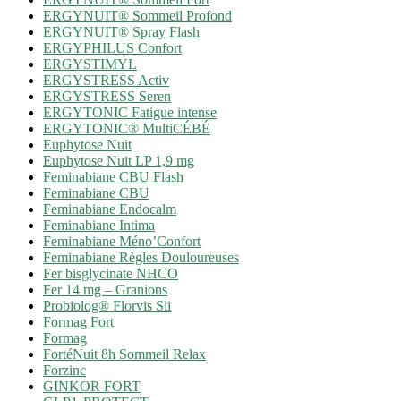
ERGYNUIT® Sommeil Profond
ERGYNUIT® Spray Flash
ERGYPHILUS Confort
ERGYSTIMYL
ERGYSTRESS Activ
ERGYSTRESS Seren
ERGYTONIC Fatigue intense
ERGYTONIC® MultiCÉBÉ
Euphytose Nuit
Euphytose Nuit LP 1,9 mg
Feminabiane CBU Flash
Feminabiane CBU
Feminabiane Endocalm
Feminabiane Intima
Feminabiane Méno’Confort
Feminabiane Règles Douloureuses
Fer bisglycinate NHCO
Fer 14 mg – Granions
Probiolog® Florvis Sii
Formag Fort
Formag
FortéNuit 8h Sommeil Relax
Forzinc
GINKOR FORT