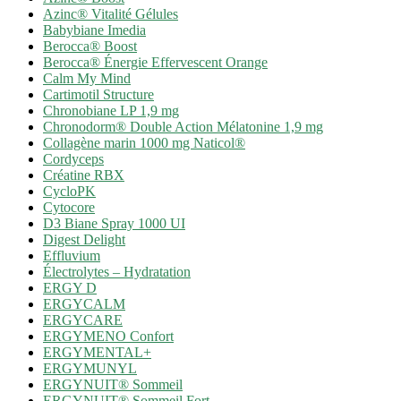
Azinc® Vitalité Gélules
Babybiane Imedia
Berocca® Boost
Berocca® Énergie Effervescent Orange
Calm My Mind
Cartimotil Structure
Chronobiane LP 1,9 mg
Chronodorm® Double Action Mélatonine 1,9 mg
Collagène marin 1000 mg Naticol®
Cordyceps
Créatine RBX
CycloPK
Cytocore
D3 Biane Spray 1000 UI
Digest Delight
Effluvium
Électrolytes – Hydratation
ERGY D
ERGYCALM
ERGYCARE
ERGYMENO Confort
ERGYMENTAL+
ERGYMUNYL
ERGYNUIT® Sommeil
ERGYNUIT® Sommeil Fort