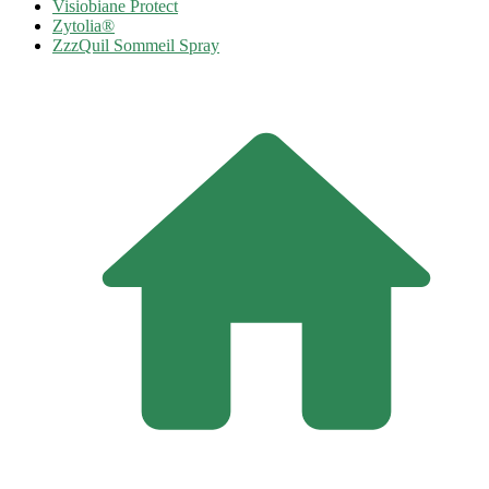
Visiobiane Protect
Zytolia®
ZzzQuil Sommeil Spray