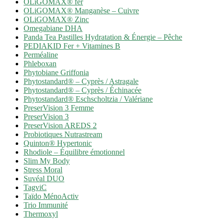
OLiGOMAX® fer
OLiGOMAX® Manganèse – Cuivre
OLiGOMAX® Zinc
Omegabiane DHA
Panda Tea Pastilles Hydratation & Énergie – Pêche
PEDIAKID Fer + Vitamines B
Perméaline
Phleboxan
Phytobiane Griffonia
Phytostandard® – Cyprès / Astragale
Phytostandard® – Cyprès / Échinacée
Phytostandard® Eschscholtzia / Valériane
PreserVision 3 Femme
PreserVision 3
PreserVision AREDS 2
Probiotiques Nutrastream
Quinton® Hypertonic
Rhodiole – Équilibre émotionnel
Slim My Body
Stress Moral
Suvéal DUO
TagviC
Taïdo MénoActiv
Trio Immunité
Thermoxyl