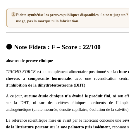
ⓘ
Fideta synthétise les preuves publiques disponibles : la note juge un
usage, pas la marque ni la fabrication.
⚫ Note Fideta :
F – Score : 22/100
absence de preuve clinique
TRICHO-FORCE
est un complément alimentaire positionné sur la
chute d
cheveux à composante hormonale
, avec une revendication central
d’
inhibition de la dihydrotestostérone (DHT)
.
À ce jour,
aucune étude clinique n’a évalué le produit fini
, ni son effe
sur la DHT, ni sur des critères cliniques pertinents de l’alopéci
androgénétique (chute mesurée, densité capillaire, évolution de la calvitie).
La référence scientifique mise en avant par le fabricant concerne une
revu
de la littérature portant sur le saw palmetto pris isolément
, reposant su