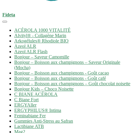
Fideta
ACÉROLA 1000 VITALITÉ
Alvityl® - Collagène Marin
Arkogélules® Rhodiole BIO
Azeol ALR
Azeol ALR Flash
Bonjour – Saveur Camomille
Bonjour – Boisson aux champignons – Saveur Originale
(Mocha)
Bonjour – Boisson aux champignons - Goût cacao
Bonjour – Boisson aux champignons - Goût café
Bonjour – Boisson aux champignons – Goût chocolat noisette
Bonjour Kids – Choco Noisette
C BIANE ACÉROLA
C Biane Fort
ERGYAller
ERGYPHILUS® Intima
Feminabiane Fer
Gummies Anti-Stress au Safran
Lactibiane ATB
Mag2