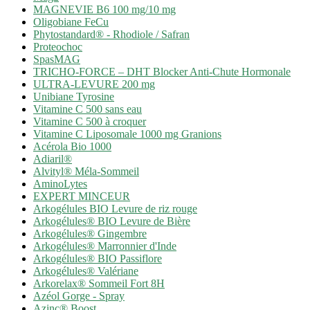
MAGNEVIE B6 100 mg/10 mg
Oligobiane FeCu
Phytostandard® - Rhodiole / Safran
Proteochoc
SpasMAG
TRICHO-FORCE – DHT Blocker Anti-Chute Hormonale
ULTRA-LEVURE 200 mg
Unibiane Tyrosine
Vitamine C 500 sans eau
Vitamine C 500 à croquer
Vitamine C Liposomale 1000 mg Granions
Acérola Bio 1000
Adiaril®
Alvityl® Méla-Sommeil
AminoLytes
EXPERT MINCEUR
Arkogélules BIO Levure de riz rouge
Arkogélules® BIO Levure de Bière
Arkogélules® Gingembre
Arkogélules® Marronnier d'Inde
Arkogélules® BIO Passiflore
Arkogélules® Valériane
Arkorelax® Sommeil Fort 8H
Azéol Gorge - Spray
Azinc® Boost