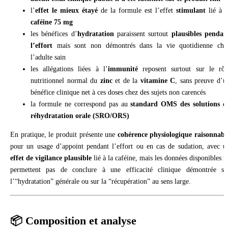
l’
effet le mieux étayé
de la formule est l’effet
stimulant
lié à l
caféine 75 mg
les bénéfices d’
hydratation
paraissent surtout
plausibles pendan
l’effort
mais sont non démontrés dans la vie quotidienne che
l’adulte sain
les allégations liées à l’
immunité
reposent surtout sur le rôl
nutritionnel normal du
zinc
et de la
vitamine C
, sans preuve d’u
bénéfice clinique net à ces doses chez des sujets non carencés
la formule ne correspond pas au
standard OMS des solutions d
réhydratation orale (SRO/ORS)
En pratique, le produit présente une
cohérence physiologique raisonnabl
pour un usage d’appoint pendant l’effort ou en cas de sudation, avec u
effet de vigilance plausible
lié à la caféine, mais les données disponibles n
permettent pas de conclure à une efficacité clinique démontrée su
l’“hydratation” générale ou sur la “récupération” au sens large.
📦 Composition et analyse