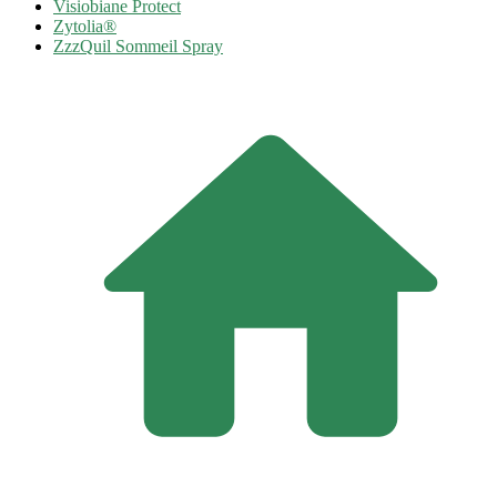
Visiobiane Protect
Zytolia®
ZzzQuil Sommeil Spray