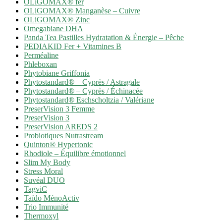
OLiGOMAX® fer
OLiGOMAX® Manganèse – Cuivre
OLiGOMAX® Zinc
Omegabiane DHA
Panda Tea Pastilles Hydratation & Énergie – Pêche
PEDIAKID Fer + Vitamines B
Perméaline
Phleboxan
Phytobiane Griffonia
Phytostandard® – Cyprès / Astragale
Phytostandard® – Cyprès / Échinacée
Phytostandard® Eschscholtzia / Valériane
PreserVision 3 Femme
PreserVision 3
PreserVision AREDS 2
Probiotiques Nutrastream
Quinton® Hypertonic
Rhodiole – Équilibre émotionnel
Slim My Body
Stress Moral
Suvéal DUO
TagviC
Taïdo MénoActiv
Trio Immunité
Thermoxyl