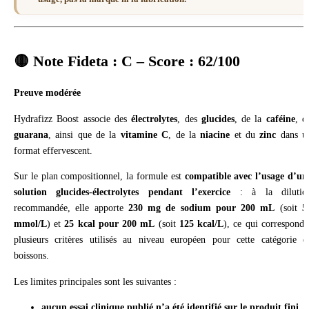
🟡 Note Fideta :
C – Score : 62/100
Preuve modérée
Hydrafizz Boost associe des
électrolytes
, des
glucides
, de la
caféine
, d
guarana
, ainsi que de la
vitamine C
, de la
niacine
et du
zinc
dans u
format effervescent.
Sur le plan compositionnel, la formule est
compatible avec l’usage d’un
solution glucides-électrolytes pendant l’exercice
: à la dilutio
recommandée, elle apporte
230 mg de sodium pour 200 mL
(soit
5
mmol/L
) et
25 kcal pour 200 mL
(soit
125 kcal/L
), ce qui correspond 
plusieurs critères utilisés au niveau européen pour cette catégorie d
boissons.
Les limites principales sont les suivantes :
aucun essai clinique publié n’a été identifié sur le produit fini