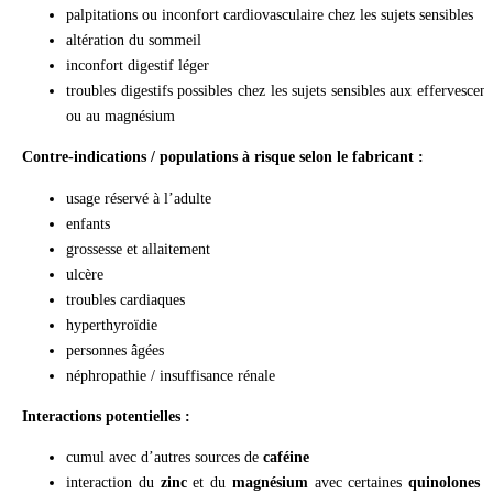
palpitations ou inconfort cardiovasculaire chez les sujets sensibles
altération du sommeil
inconfort digestif léger
troubles digestifs possibles chez les sujets sensibles aux effervescent
ou au magnésium
Contre-indications / populations à risque selon le fabricant :
usage réservé à l’adulte
enfants
grossesse et allaitement
ulcère
troubles cardiaques
hyperthyroïdie
personnes âgées
néphropathie / insuffisance rénale
Interactions potentielles :
cumul avec d’autres sources de
caféine
interaction du
zinc
et du
magnésium
avec certaines
quinolones
e