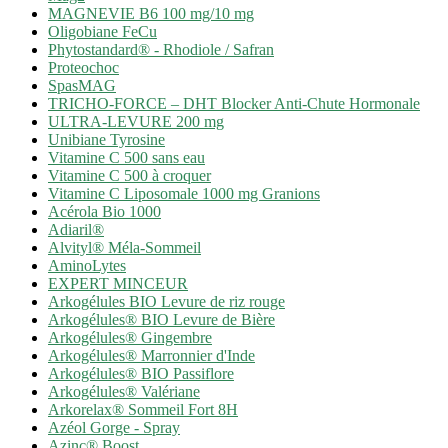
MAGNEVIE B6 100 mg/10 mg
Oligobiane FeCu
Phytostandard® - Rhodiole / Safran
Proteochoc
SpasMAG
TRICHO-FORCE – DHT Blocker Anti-Chute Hormonale
ULTRA-LEVURE 200 mg
Unibiane Tyrosine
Vitamine C 500 sans eau
Vitamine C 500 à croquer
Vitamine C Liposomale 1000 mg Granions
Acérola Bio 1000
Adiaril®
Alvityl® Méla-Sommeil
AminoLytes
EXPERT MINCEUR
Arkogélules BIO Levure de riz rouge
Arkogélules® BIO Levure de Bière
Arkogélules® Gingembre
Arkogélules® Marronnier d'Inde
Arkogélules® BIO Passiflore
Arkogélules® Valériane
Arkorelax® Sommeil Fort 8H
Azéol Gorge - Spray
Azinc® Boost