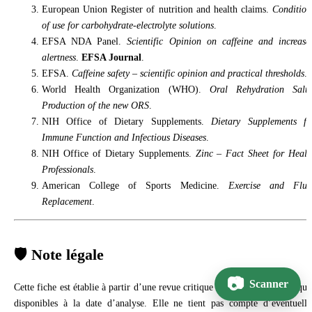
European Union Register of nutrition and health claims.
Condition
of use for carbohydrate-electrolyte solutions
.
EFSA NDA Panel.
Scientific Opinion on caffeine and increase
alertness
.
EFSA Journal
.
EFSA.
Caffeine safety – scientific opinion and practical thresholds
.
World Health Organization (WHO).
Oral Rehydration Salts
Production of the new ORS
.
NIH Office of Dietary Supplements.
Dietary Supplements fo
Immune Function and Infectious Diseases
.
NIH Office of Dietary Supplements.
Zinc – Fact Sheet for Healt
Professionals
.
American College of Sports Medicine.
Exercise and Flui
Replacement
.
🛡️ Note légale
Scanner
Cette fiche est établie à partir d’une revue critique des données scientifique
disponibles à la date d’analyse. Elle ne tient pas compte d’éventuelle