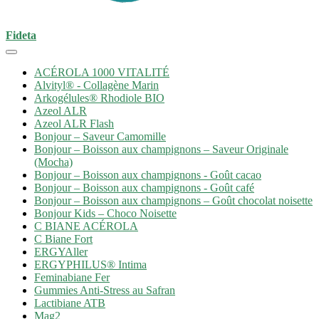
Fideta
ACÉROLA 1000 VITALITÉ
Alvityl® - Collagène Marin
Arkogélules® Rhodiole BIO
Azeol ALR
Azeol ALR Flash
Bonjour – Saveur Camomille
Bonjour – Boisson aux champignons – Saveur Originale
(Mocha)
Bonjour – Boisson aux champignons - Goût cacao
Bonjour – Boisson aux champignons - Goût café
Bonjour – Boisson aux champignons – Goût chocolat noisette
Bonjour Kids – Choco Noisette
C BIANE ACÉROLA
C Biane Fort
ERGYAller
ERGYPHILUS® Intima
Feminabiane Fer
Gummies Anti-Stress au Safran
Lactibiane ATB
Mag2