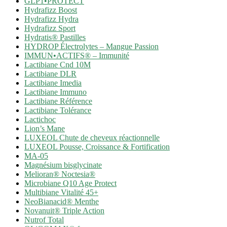
GLP1•PROTECT
Hydrafizz Boost
Hydrafizz Hydra
Hydrafizz Sport
Hydratis® Pastilles
HYDROP Électrolytes – Mangue Passion
IMMUN•ACTIFS® – Immunité
Lactibiane Cnd 10M
Lactibiane DLR
Lactibiane Imedia
Lactibiane Immuno
Lactibiane Référence
Lactibiane Tolérance
Lactichoc
Lion’s Mane
LUXEOL Chute de cheveux réactionnelle
LUXEOL Pousse, Croissance & Fortification
MA-05
Magnésium bisglycinate
Melioran® Noctesia®
Microbiane Q10 Age Protect
Multibiane Vitalité 45+
NeoBianacid® Menthe
Novanuit® Triple Action
Nutrof Total