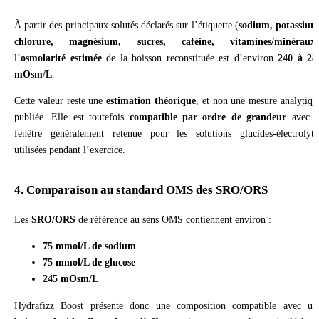
À partir des principaux solutés déclarés sur l’étiquette (
sodium, potassium
chlorure, magnésium, sucres, caféine, vitamines/minéraux
)
l’
osmolarité estimée
de la boisson reconstituée est d’environ
240 à 28
mOsm/L
.
Cette valeur reste une
estimation théorique
, et non une mesure analytiqu
publiée. Elle est toutefois
compatible par ordre de grandeur
avec l
fenêtre généralement retenue pour les solutions glucides-électrolyte
utilisées pendant l’exercice.
4. Comparaison au standard OMS des SRO/ORS
Les
SRO/ORS
de référence au sens OMS contiennent environ :
75 mmol/L de sodium
75 mmol/L de glucose
245 mOsm/L
Hydrafizz Boost présente donc une composition compatible avec un