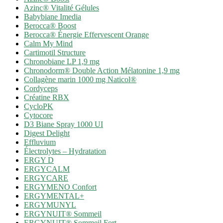
Azinc® Vitalité Gélules
Babybiane Imedia
Berocca® Boost
Berocca® Énergie Effervescent Orange
Calm My Mind
Cartimotil Structure
Chronobiane LP 1,9 mg
Chronodorm® Double Action Mélatonine 1,9 mg
Collagène marin 1000 mg Naticol®
Cordyceps
Créatine RBX
CycloPK
Cytocore
D3 Biane Spray 1000 UI
Digest Delight
Effluvium
Électrolytes – Hydratation
ERGY D
ERGYCALM
ERGYCARE
ERGYMENO Confort
ERGYMENTAL+
ERGYMUNYL
ERGYNUIT® Sommeil
ERGYNUIT® Sommeil Fort