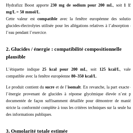
Hydrafizz Boost apporte
230 mg de sodium pour 200 mL
, soit
1 15
mg/L = 50 mmol/L
.
Cette valeur est
compatible
avec la fenêtre européenne des solution
glucides-électrolytes utilisée pour les allégations relatives à l’absorption d
l’eau pendant l’exercice.
2. Glucides / énergie : compatibilité compositionnelle
plausible
L’étiquette indique
25 kcal pour 200 mL
, soit
125 kcal/L
, valeu
compatible avec la fenêtre européenne
80–350 kcal/L
.
Le produit contient du
sucre
et de l’
isomalt
. En revanche, la part exacte d
l’énergie provenant de glucides à réponse glycémique élevée n’est pa
documentée de façon suffisamment détaillée pour démontrer de manièr
stricte la conformité complète à tous les critères techniques sur la seule bas
des informations publiques.
3. Osmolarité totale estimée