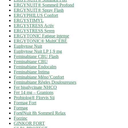
ERGYNUIT® Sommeil Profond
ERGYNUIT® Spray Flash
ERGYPHILUS Confort
ERGYSTIMYL
ERGYSTRESS Activ
ERGYSTRESS Seren
ERGYTONIC Fatigue intense
ERGYTONIC® MultiCÉBÉ
Euphytose Nuit
Euphytose Nuit LP 1,9 mg
Feminabiane CBU Flash
Feminabiane CBU
Feminabiane Endocalm
Feminabiane Intima
Feminabiane Méno’Confort
Feminabiane Règles Douloureuses
Fer bisglycinate NHCO
Fer 14 mg – Granions
Probiolog® Florvis Sii
Formag Fort
Formag
FortéNuit 8h Sommeil Relax
Forzinc
GINKOR FORT