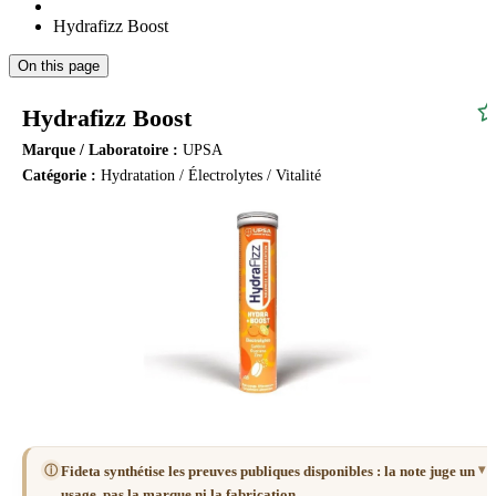
Hydrafizz Boost
On this page
Hydrafizz Boost
Marque / Laboratoire :
UPSA
Catégorie :
Hydratation / Électrolytes / Vitalité
ⓘ
Fideta synthétise les preuves publiques disponibles : la note juge un
usage, pas la marque ni la fabrication.