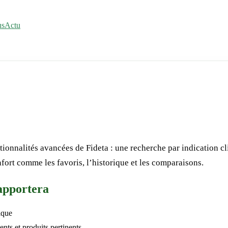
us
Actu
tionnalités avancées de Fideta : une recherche par indication cli
nfort comme les favoris, l’historique et les comparaisons.
apportera
ique
nts et produits pertinents