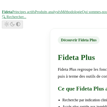
Fideta
Principes actifs
Produits analysés
Méthodologie
Qui sommes-no
🔍 Rechercher
...
Découvrir Fideta Plus
Fideta Plus
Fideta Plus regroupe les fonc
puis à terme des outils de co
Ce que Fideta Plus 
Recherche par indication clin
Accès plus rapide aux ingrédie